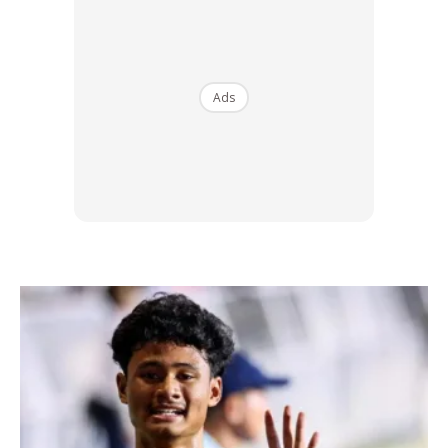
menganggu kenteteraman awam
dan dipandang serong oleh
Ads
masyarakat.
Ads