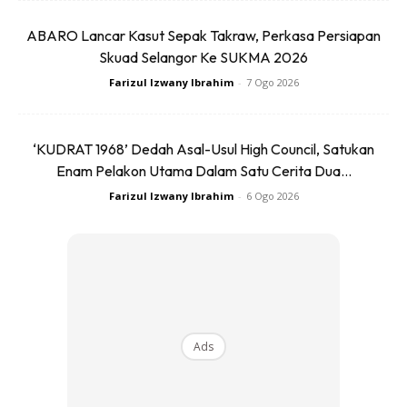
menuruskan anak autistik.
ABARO Lancar Kasut Sepak Takraw, Perkasa Persiapan
Skuad Selangor Ke SUKMA 2026
Dalam pada masa yang sama, ia
Farizul Izwany Ibrahim
-
7 Ogo 2026
membuka mata kepada umum
‘KUDRAT 1968’ Dedah Asal-Usul High Council, Satukan
yang tidak mahu menerima
Enam Pelakon Utama Dalam Satu Cerita Dua...
Farizul Izwany Ibrahim
-
6 Ogo 2026
hakikat bahawa mempunyai anak
kurang upaya yang makin
menular hari ini.
Ads
Filem ini sedikit sebanyak
memberi kesedaran kepada