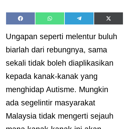
Share
Share
Share
Share
on
on
on
on
Facebook
WhatsApp
Telegram
X
(Twitter)
Ungapan seperti melentur buluh
biarlah dari rebungnya, sama
sekali tidak boleh diaplikasikan
kepada kanak-kanak yang
menghidap Autisme. Mungkin
ada segelintir masyarakat
Malaysia tidak mengerti sejauh