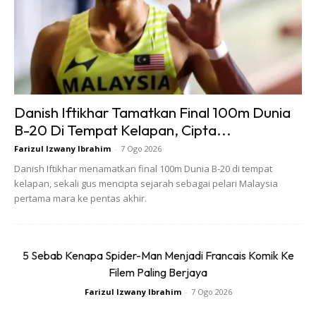
Filem yang dilakonkan oleh
Nadiya Nissa dan Namron serta
Danish Iftikhar Tamatkan Final 100m Dunia
B-20 Di Tempat Kelapan, Cipta...
barisan pelakon handalan yang
Farizul Izwany Ibrahim
-
7 Ogo 2026
lain ini dilihat sebagai ‘amazing’
Danish Iftikhar menamatkan final 100m Dunia B-20 di tempat
kelapan, sekali gus mencipta sejarah sebagai pelari Malaysia
pertama mara ke pentas akhir.
kerana ia bukan sahaja mendidik,
malah cerita ini juga diadaptasi
5 Sebab Kenapa Spider-Man Menjadi Francais Komik Ke
dari kisah benar bagaimana
Filem Paling Berjaya
Farizul Izwany Ibrahim
-
7 Ogo 2026
seorang ibu mempelajari