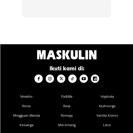
keluarga di luar sana untuk
menerima kenyataan bahawa
mereka mempunyai anak autistik
dan bagaimana untuk mengawal
anak ini supaya tidak terus
Ikuti kami di:
menjadi hinaan masyarakat.
Ideaktiv
Pa&Ma
Hijabista
Nona
Rasa
Kashoorga
Mingguan Wanita
Remaja
Vanilla Kismis
Keluarga
Meremang
Libur
Ads