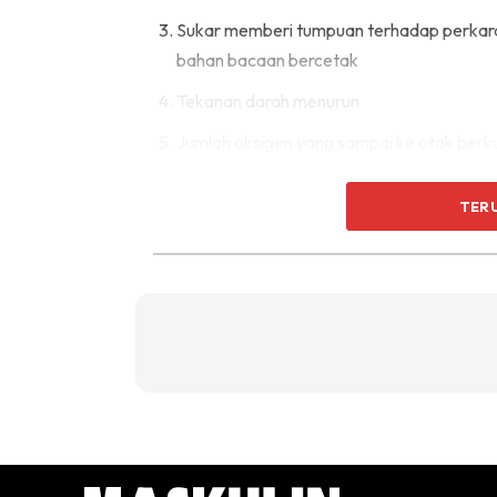
Sukar memberi tumpuan terhadap perkara
bahan bacaan bercetak
Tekanan darah menurun
Jumlah oksigen yang sampai ke otak be
Lesu pada waktu siang
TER
Sakit belakang
Dehidrasi
Sakit kepala
Memperlahankan kadar metabolisma bad
Meningkatkan risiko kanser usus, kanser 
Sendi dan otot mengalami kekeringan cec
Menyukarkan penyingkiran bahan toksik