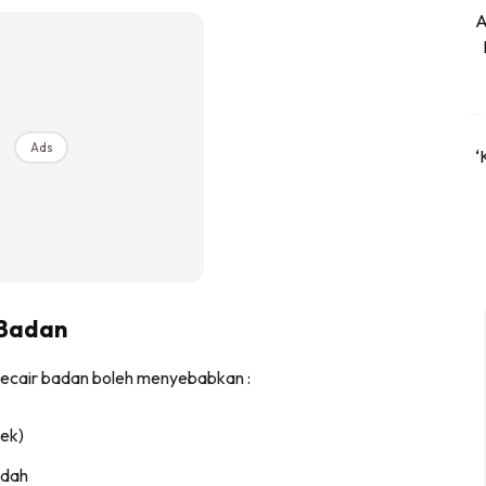
A
Ads
‘
 Badan
cecair badan boleh menyebabkan :
ek)
udah