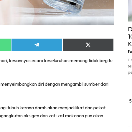
D
1
K
Share
Share
on
on
Fa
App
Telegram
X
Da
sehari, kesannya secara keseluruhan memang tidak begitu
(Twitter)
te
pe
 menyeimbangkan diri dengan mengambil sumber dari
5
gi tubuh kerana darah akan menjadi likat dan pekat.
engangkutan oksigen dan zat-zat makanan pun akan