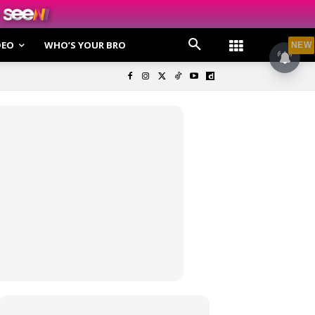
DEO
WHO’S YOUR BRO
NEW
olisi Privasi