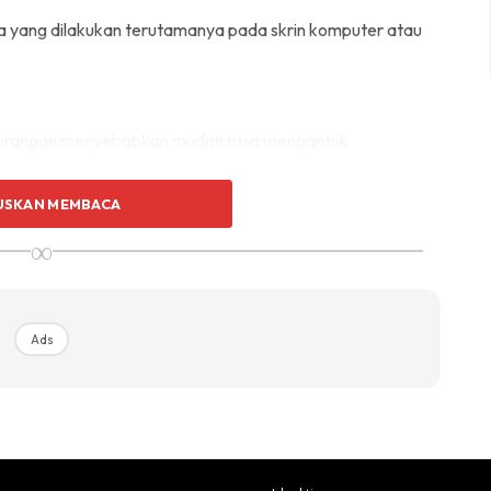
 yang dilakukan terutamanya pada skrin komputer atau
rkurangan menyebabkan mudah rasa mengantuk
USKAN MEMBACA
∞
Ads
an
pundi kencing dan kanser payudara
air