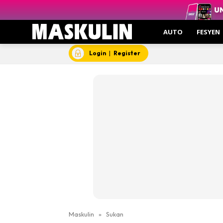
AUTO
FESYEN
Login
|
Register
Maskulin
»
Sukan