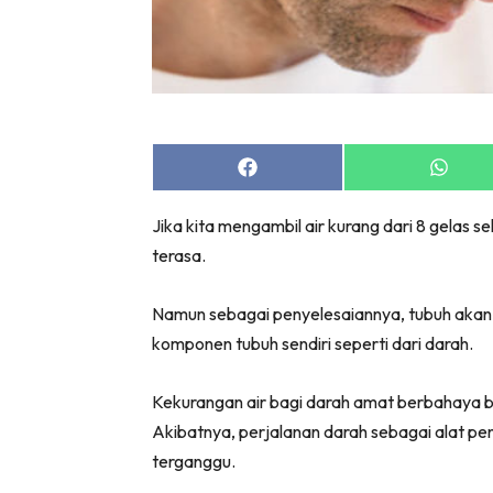
Share
Share
on
on
Facebook
Whats
Jika kita mengambil air kurang dari 8 gelas 
terasa.
Namun sebagai penyelesaiannya, tubuh akan
komponen tubuh sendiri seperti dari darah.
Kekurangan air bagi darah amat berbahaya ba
Akibatnya, perjalanan darah sebagai alat p
terganggu.