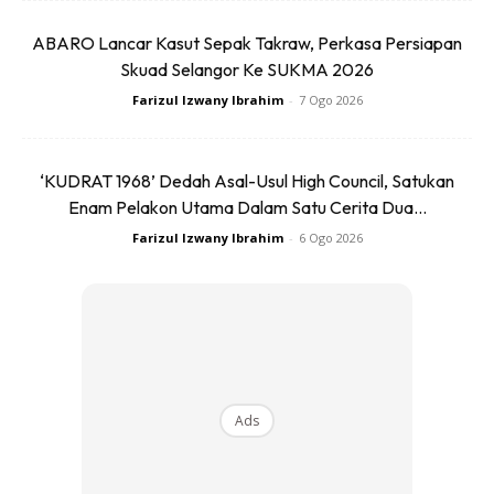
ABARO Lancar Kasut Sepak Takraw, Perkasa Persiapan
Skuad Selangor Ke SUKMA 2026
Farizul Izwany Ibrahim
-
7 Ogo 2026
Ads
‘KUDRAT 1968’ Dedah Asal-Usul High Council, Satukan
Enam Pelakon Utama Dalam Satu Cerita Dua...
Farizul Izwany Ibrahim
-
6 Ogo 2026
Menurut En. Wan, senaman jenis kekuatan ini melibatkan
latihan squat, mengangkat dumbbell, melakukan push ups,
sit up dan sebagainya. Bagi penghidap obesiti, kedua-dua
senaman ini yang harus dilakukan bagi mendapat berat
badan yang ideal, dan membantu untuk menghilangkan kulit
Ads
lebihan supaya membentuk tubuh badan yang fit dan
tegap.