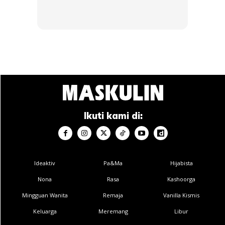
Ikuti kami di:
TEMPOH MASA DAN KEKERAPAN
Ideaktiv
Pa&Ma
Hijabista
Nona
Rasa
Kashoorga
Bagi mereka yang obes, tempoh masa yang disarankan
Mingguan Wanita
Remaja
Vanilla Kismis
untuk melakukan senaman adalah 1 jam 30 minit. Tempoh
Keluarga
Meremang
Libur
minimum pula adalah 30 minit. Dalam aspek ini, ia