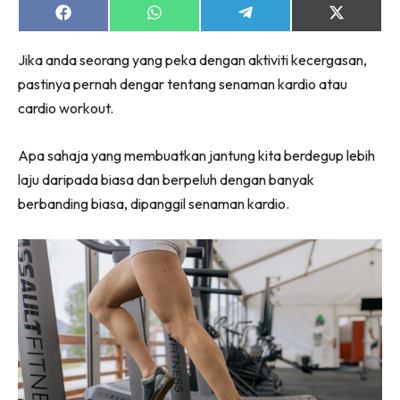
Share
Share
Share
Share
on
on
on
on
Facebook
WhatsApp
Telegram
X
Jika anda seorang yang peka dengan aktiviti kecergasan,
(Twitter)
pastinya pernah dengar tentang senaman kardio atau
cardio workout.
Apa sahaja yang membuatkan jantung kita berdegup lebih
laju daripada biasa dan berpeluh dengan banyak
berbanding biasa, dipanggil senaman kardio.