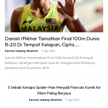
Justeru itu, latihan CrossFit adalah langkah bijak untuk
membina otot dan sekali gus menurunkan berat badan
dengan lebih ideal”.
SENAMAN KEKUATAN DAN KARDIOVASKULAR
Danish Iftikhar Tamatkan Final 100m Dunia
Mengenai senaman kardiovaskular, ia merangkumi aktiviti
B-20 Di Tempat Kelapan, Cipta...
yang dilakukan dalam tempoh yang lama namun tahap
Farizul Izwany Ibrahim
-
7 Ogo 2026
bebanannya adalah dari tahap rendah ke sederhana.
Danish Iftikhar menamatkan final 100m Dunia B-20 di tempat
kelapan, sekali gus mencipta sejarah sebagai pelari Malaysia
Aktiviti-aktivti seperti jogging, ‘fast walk’ dan ‘jungle
pertama mara ke pentas akhir.
trekking’ adalah antara aktiviti yang merangkumi senaman
kardiovaskular. Senaman kekuatan pula (strength training)
memfokuskan kepada ketahan tulang badan yang lazimnya
5 Sebab Kenapa Spider-Man Menjadi Francais Komik Ke
dipraktiskan di gym.
Filem Paling Berjaya
Farizul Izwany Ibrahim
-
7 Ogo 2026