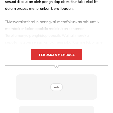
sesuai dilakukan oleh penghidap obesiti untuk kekal fit
dalam proses menurunkan berat badan.
“Masyarakat hari ini seringkali memfokuskan misi untuk
membakar kalori apabila melakukan senaman.
Terutamanya penghidap obesiti. Walhal, mereka
sepatutnya bersenam untuk meningkatkan metabolisme
dengan cara menambahkan otot-otot di badan.
TERUSKAN MEMBACA
∞
Ads