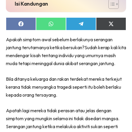
Isi Kandungan
Share
Share
Share
Share
on
on
on
on
Facebook
WhatsApp
Telegram
X
Apakah simptom awal sebelum berlakunya serangan
(Twitter)
jantung terutamanya ketika bersukan?Sudah kerap kali kita
mendengar kisah tentang individu yang umurnya masih
muda tetapi meninggal dunia akibat serangan jantung.
Bila ditanya keluarga dan rakan terdekat mereka terkejut
kerana tidak menyangka tragedi seperti itu boleh berlaku
kepada orang tersayang.
Apatah lagi mereka tidak perasan atau jelas dengan
simptom yang mungkin selama ini tidak disedari mangsa.
Serangan jantung ketika melakuka aktiviti sukan seperti