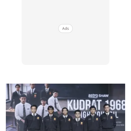
perkongsian MASKULIN di bawah.
Jadi bagaimana perkara ini boleh berlaku?
Ads
Kematian Akibat Masalah Jantung
Hasil ujian autopsi menunjukkan kebanyakan kematian
golongan bersukan ini adalah disebabkan Hypertrophic
Cardiomyopathy iaitu sejenis masalah jantung yang
menyebabkan kematian mengejut ketika melakukan aktiviti
fizikal.
Ada beberapa simptom saja yang menunjukkan jantung
seseorang itu mempunyai masalah. Antaranya
termasuklah: