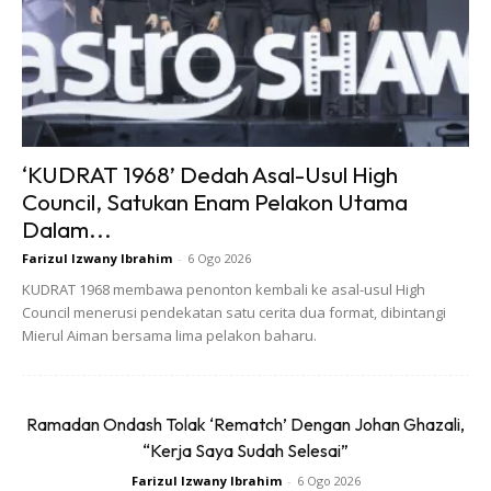
Ads
‘KUDRAT 1968’ Dedah Asal-Usul High
Council, Satukan Enam Pelakon Utama
Dalam...
Farizul Izwany Ibrahim
-
6 Ogo 2026
KUDRAT 1968 membawa penonton kembali ke asal-usul High
Keletihan melampau
Council menerusi pendekatan satu cerita dua format, dibintangi
Mierul Aiman bersama lima pelakon baharu.
Kaki bengkak
Mengah ketika bernafas
Ramadan Ondash Tolak ‘Rematch’ Dengan Johan Ghazali,
Dan sakit pada bahagian dada
“Kerja Saya Sudah Selesai”
Farizul Izwany Ibrahim
-
6 Ogo 2026
Jangan sesekali berasa bahawa anda masih muda lalu fikir