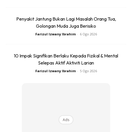
tak perlu ambil serius tentang tahap kesihatan diri.
Penyakit Jantung Bukan Lagi Masalah Orang Tua,
Golongan Muda Juga Berisiko
Farizul Izwany Ibrahim
-
6 Ogo 2026
10 Impak Signifikan Berlaku Kepada Fizikal & Mental
Selepas Aktif Aktiviti Larian
Farizul Izwany Ibrahim
-
5 Ogo 2026
Sports photo created by wirestock – www.freepik.com
Tragedi kematian melibatkan ahli sukan profesional
menunjukkan walaupun seseorang itu aktif bersukan dan
Ads
masih muda, ia tak bermaksud seseorang itu bebas