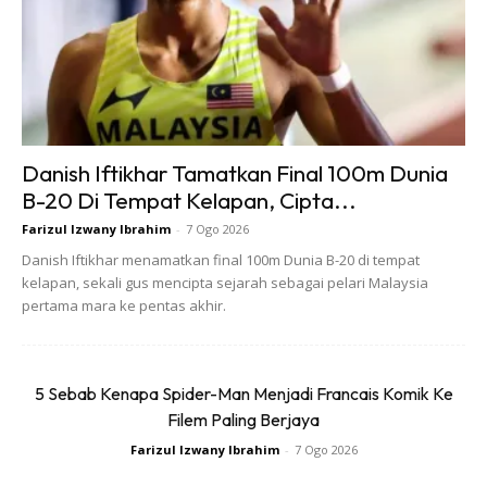
yang masih muda, dan adapula yang dipertemukan dalam
usia yang sudah senja. Namun hal ini tidak dapat dikatakan
bahwa jodoh datang terlalu cepat atau datang terlalu
telambat, karena sekali lagi bahwa jodoh merupakan
rahasia Allah Subhanahu Wa Ta’ala. Lalu apakah ada
tanda-tanda dari Allah bahwa jodoh kita sudah dekat apa
Danish Iftikhar Tamatkan Final 100m Dunia
masih jauh? Untuk lebih jelasnya, mari kita simak penjelasan
B-20 Di Tempat Kelapan, Cipta...
di bawah ini:
Farizul Izwany Ibrahim
-
7 Ogo 2026
Danish Iftikhar menamatkan final 100m Dunia B-20 di tempat
kelapan, sekali gus mencipta sejarah sebagai pelari Malaysia
pertama mara ke pentas akhir.
5 Sebab Kenapa Spider-Man Menjadi Francais Komik Ke
Filem Paling Berjaya
Farizul Izwany Ibrahim
-
7 Ogo 2026