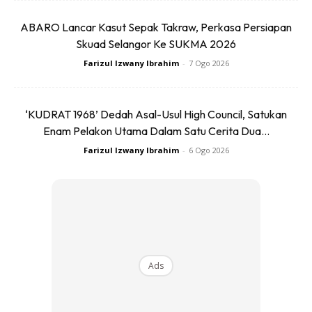
1. Memiliki Keimanan
ABARO Lancar Kasut Sepak Takraw, Perkasa Persiapan
Skuad Selangor Ke SUKMA 2026
Farizul Izwany Ibrahim
-
7 Ogo 2026
Ketika seseorang bertemu dengan orang yang memiliki
tingkat keimanan serta kemiripan sefat, bisa jadi itu
‘KUDRAT 1968’ Dedah Asal-Usul High Council, Satukan
merupakan pertanda dari Allah bahwa orang yang
Enam Pelakon Utama Dalam Satu Cerita Dua...
ditemuinya merupakan jodohnya. Seperti yang terkandung
Farizul Izwany Ibrahim
-
6 Ogo 2026
dalam surat An-Nuur ayat 26 yang sudah dibahas di atas,
bahwa wanita baik-baik maka akan berjodoh dengan laki-
laki baik pula. Seperti sudah dikatakan tadi bahwa jodoh
merupakan cerminan diri. Baca juga mengenai
doa
mendapatkan jodoh dan rezeki menurut al quran
.
Ads
2. Merasakan