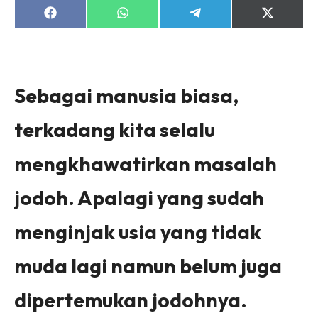
Share
Share
Share
Share
on
on
on
on
Facebook
WhatsApp
Telegram
X
(Twitter)
Sebagai manusia biasa,
terkadang kita selalu
mengkhawatirkan masalah
jodoh. Apalagi yang sudah
menginjak usia yang tidak
muda lagi namun belum juga
dipertemukan jodohnya.