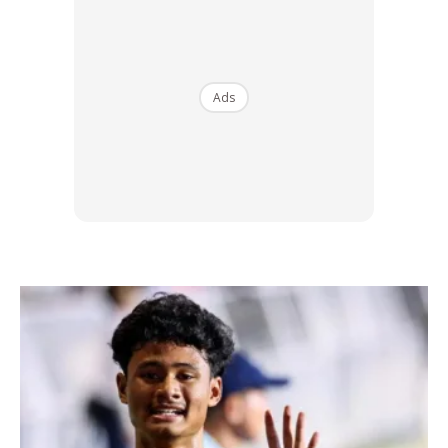
dan laki-laki yang keji pula adalah untuk wanita-wanita
yang keji (pula), dan wanita-wanita yang baik adalah
untuk laki-laki yang baik, dan laki-laki yang baik untuk
Ads
wanita-wanita yang baik (pula). Mereka (yang dituduh) itu
bersih dari apa yang dituduhkan oleh mereka (yang
menuduh itu). Bagi mereka ampunan dan rezeki yang
mulia (surga).”
(QS An-Nuur : 26)
Dari ayat di atas, dapat kita simpulkan bahwa sudah jelas
Allah telah menjanjikan wanita yang keji akan
mendapatkan laki-laki yang keji pula begitu pun sebaliknya.
Dan wanita yang baik akan mendapatkan laki-laki yang
baik pula begitu pun sebalikya.
Setiap manusia dipertemukan dengan jodohnya pada usia
yang berbeda-beda. Ada yg bertemu jodohnya dalam usia