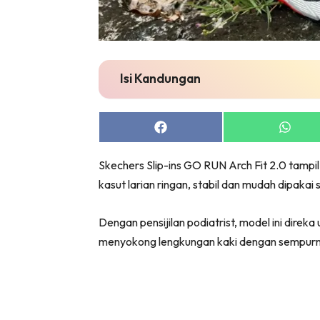
Isi Kandungan
Share
Share
on
on
Facebook
Whats
Skechers Slip-ins GO RUN Arch Fit 2.0 tampi
kasut larian ringan, stabil dan mudah dipakai s
Dengan pensijilan podiatrist, model ini dire
menyokong lengkungan kaki dengan sempurn