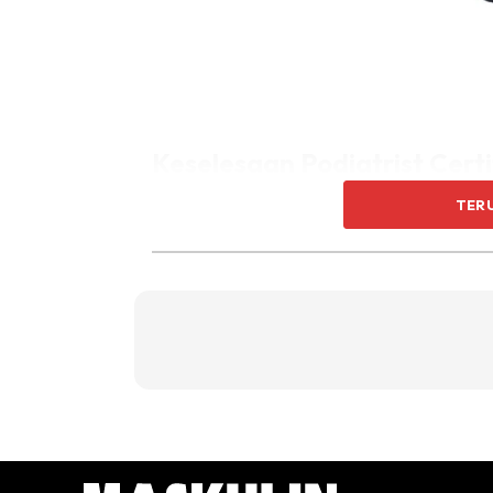
Keselesaan Podiatrist Certi
TER
Dalam dunia kasut larian moden, tidak semua
lebih mementingkan keselesaan, kestabilan d
Di sinilah Skechers Slip-ins GO RUN Arch Fit 2
pelari kasual serta individu yang aktif setiap h