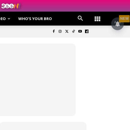
DEO
WHO’S YOUR BRO
NEW
olisi Privasi