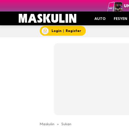
AUTO
FESYEN
Login
|
Register
Maskulin
»
Sukan