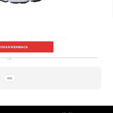
fied Untuk Pelari Harian
USKAN MEMBACA
 orang mencari kasut dengan teknologi agresif. Ramai
∞
an kemudahan dalam rutin harian.
.0 menonjol sebagai pilihan realistik dan praktikal untuk
ari.
Ads