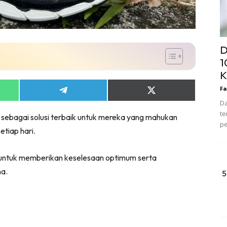
D
1
K
Fa
Share
Share
on
on
Da
App
Telegram
X
te
l sebagai solusi terbaik untuk mereka yang mahukan
(Twitter)
pe
etiap hari.
ka untuk memberikan keselesaan optimum serta
a.
5