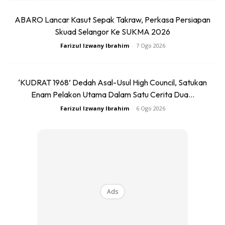
‘Asap ketiga’ dapat melekat selama berhari-hari pada
ABARO Lancar Kasut Sepak Takraw, Perkasa Persiapan
permukaan benda-benda tersebut, sungguhpun ruang
Skuad Selangor Ke SUKMA 2026
tersebut telah dibersihkan atau dianginkan dengan
Farizul Izwany Ibrahim
-
7 Ogo 2026
membuka kipas atau jendela. Terdapat beberapa kajian
mengenai berapa lamakah ‘asap ketiga’ berada dalam
sesuatu ruang:
‘KUDRAT 1968’ Dedah Asal-Usul High Council, Satukan
Enam Pelakon Utama Dalam Satu Cerita Dua...
Walaupun setelah ENAM BULAN berhenti merokok,
Farizul Izwany Ibrahim
-
6 Ogo 2026
rumah para perokok tegar masih mempunyai partikel-
partikel beracun daripada asap rokok
‘Asap ketiga’ masih terdapat pada rumah yang pernah
didiami oleh perokok walaupun rumah tersebut telah
dibiarkan kosong untuk DUA BULAN dan telah
dibersihkan.
Ads