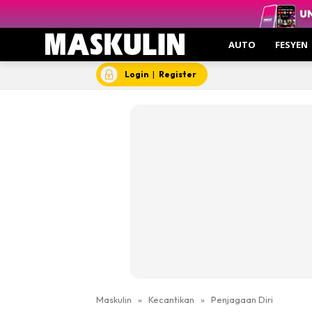
AUTO
FESYEN
Login
|
Register
Maskulin
»
Kecantikan
»
Penjagaan Diri