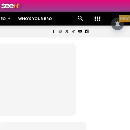
DEO
WHO’S YOUR BRO
NEW
olisi Privasi