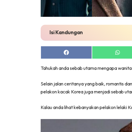
Isi Kandungan
Share
Share
on
on
Facebook
Whats
Tahukah anda sebab utama mengapa wanita d
Selain jalan ceritanya yang baik, romantis 
pelakon kacak Korea juga menjadi sebab uta
Kalau anda lihat kebanyakan pelakon lelaki Ko