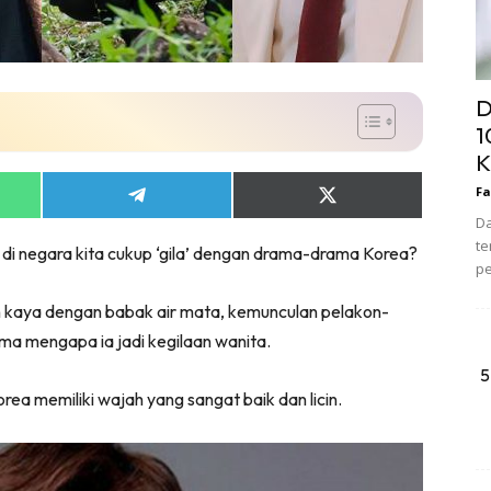
D
1
K
Fa
Share
Share
on
on
Da
App
Telegram
X
te
i negara kita cukup ‘gila’ dengan drama-drama Korea?
(Twitter)
pe
dan kaya dengan babak air mata, kemunculan pelakon-
ma mengapa ia jadi kegilaan wanita.
5
rea memiliki wajah yang sangat baik dan licin.