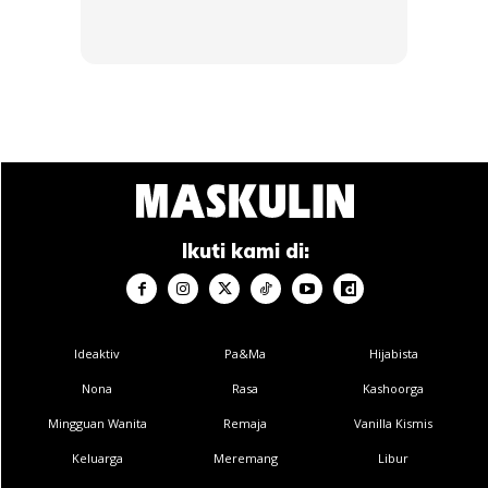
HERO CHEF
Dimsum / Dimsum Sejuk
B...
RM14.6
RM24
RM14.6
RM49
Buy Now
Buy Now
1
/
5
❮
❯
Ikuti kami di:
Ideaktiv
Pa&Ma
Hijabista
Ads
Nona
Rasa
Kashoorga
Mingguan Wanita
Remaja
Vanilla Kismis
Keluarga
Meremang
Libur