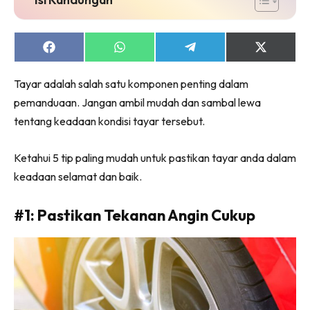
Share
Share
Share
Share
on
on
on
on
Facebook
WhatsApp
Telegram
X
Tayar adalah salah satu komponen penting dalam
(Twitter)
pemanduaan. Jangan ambil mudah dan sambal lewa
tentang keadaan kondisi tayar tersebut.
Ketahui 5 tip paling mudah untuk pastikan tayar anda dalam
keadaan selamat dan baik.
#1: Pastikan Tekanan Angin Cukup