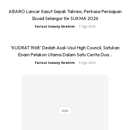
ABARO Lancar Kasut Sepak Takraw, Perkasa Persiapan
Proses tukar posisi tayar biasanya dilakikan sekirannya
Skuad Selangor Ke SUKMA 2026
anda sudah mencapai 10,000km sekali. Malah bergantung
Farizul Izwany Ibrahim
-
7 Ogo 2026
pada kondisi tayar anda. Ini kerana, kereta anda menerima
tekanan yang berbeza ketika pemanduan. Jadi tayar akan
haus tidak sekata.
‘KUDRAT 1968’ Dedah Asal-Usul High Council, Satukan
Enam Pelakon Utama Dalam Satu Cerita Dua...
Anda mungkin berminat dengan
Farizul Izwany Ibrahim
-
6 Ogo 2026
Ads
SHOPEE MY
SHOPEE MY
CENDAWAN RANGUP BY
[500g – 1kg] Frozen Halal