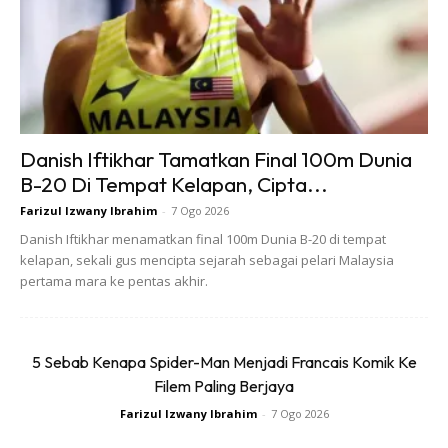
Andai kata anda ada duit lebih, elakan daripada membeli
tayar ‘second hand’. Kerana bimbang kualiti tayar terjejas.
Tetapi andai kata anda memang tiada pilihan lain dan
terpaksa beli yang second hand pastikan kualitinya betul-
betul berbaloi.
Danish Iftikhar Tamatkan Final 100m Dunia
#3: Rotating Tayar Setiap 10,000
B-20 Di Tempat Kelapan, Cipta...
kilometer
Farizul Izwany Ibrahim
-
7 Ogo 2026
Danish Iftikhar menamatkan final 100m Dunia B-20 di tempat
kelapan, sekali gus mencipta sejarah sebagai pelari Malaysia
pertama mara ke pentas akhir.
5 Sebab Kenapa Spider-Man Menjadi Francais Komik Ke
Filem Paling Berjaya
Farizul Izwany Ibrahim
-
7 Ogo 2026