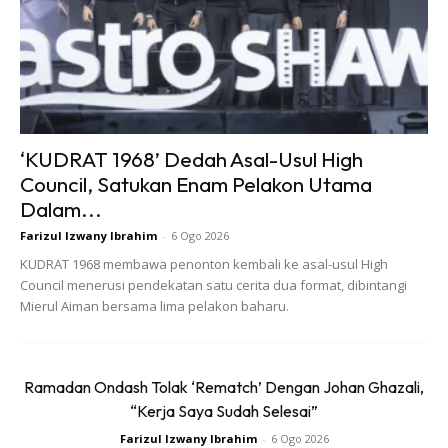
membuatkan kaca mata menjadi panas lalu cepat rosak.
Apatah lagi jika bingkai kaca mata diperbuat daripada
bahan seperti asetat atau nilon.
BACA: Tak Sangka Ini Senarai Kereta Yang Pencuri
Suka Bawa Lari, No. 1 Paling Rare!
‘KUDRAT 1968’ Dedah Asal-Usul High
Council, Satukan Enam Pelakon Utama
3. Ubat-Ubatan
Dalam...
Farizul Izwany Ibrahim
-
6 Ogo 2026
KUDRAT 1968 membawa penonton kembali ke asal-usul High
Council menerusi pendekatan satu cerita dua format, dibintangi
Mierul Aiman bersama lima pelakon baharu.
Ramadan Ondash Tolak ‘Rematch’ Dengan Johan Ghazali,
“Kerja Saya Sudah Selesai”
Farizul Izwany Ibrahim
-
6 Ogo 2026