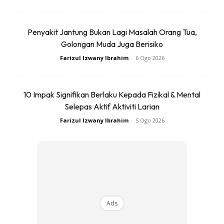
Tak kiralah apa jenis ubat pun anda dilarang menyimpannya
Penyakit Jantung Bukan Lagi Masalah Orang Tua,
di dalam kereta. Ini kerana bila kenderaan panas suhu
Golongan Muda Juga Berisiko
tersebut mampu mengubah strukrue mokelul ubat.
Farizul Izwany Ibrahim
-
6 Ogo 2026
Akibatnya ubat tersebut jadi ‘tawar’dan kurang berkesan.
10 Impak Signifikan Berlaku Kepada Fizikal & Mental
Selepas Aktif Aktiviti Larian
Farizul Izwany Ibrahim
-
5 Ogo 2026
Ads
Ads