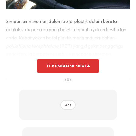
Simpan air minuman dalam botol plastik dalam kereta
adalah satu perkara yang boleh menbahayakan kesihatan
anda. Kebanyakan botol plastik mengandungi bahan
pollietilena terephtalate
(PET) yang digelar penggangu
endoktrin. Ia berpotensi untuk menggangu hormon
pembiakan manusia.
TERUSKAN MEMBACA
∞
Ads
Ads