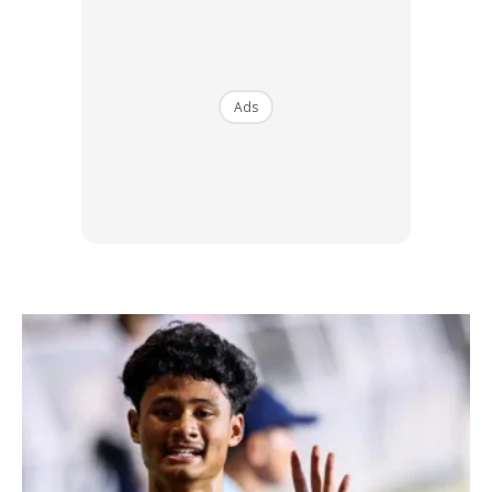
kandungan kalori.
4. Ambil makanan seimbang dan jangan makan secara
berlebihan.
Ads
5. Pastikan anda mengambil protein secukupnya dalam
setiap hidangan.
Ads