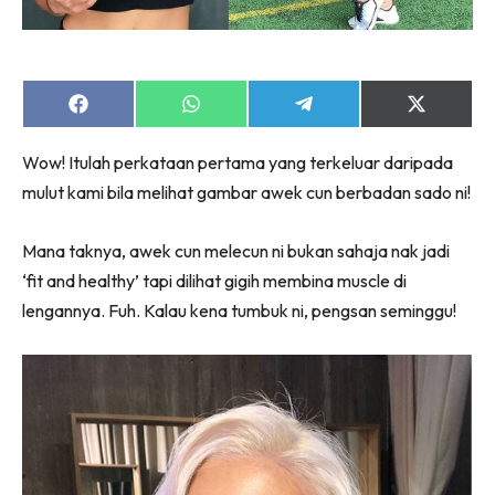
Share
Share
Share
Share
on
on
on
on
Facebook
WhatsApp
Telegram
X
Wow! Itulah perkataan pertama yang terkeluar daripada
(Twitter)
mulut kami bila melihat gambar awek cun berbadan sado ni!
Mana taknya, awek cun melecun ni bukan sahaja nak jadi
‘fit and healthy’ tapi dilihat gigih membina muscle di
lengannya. Fuh. Kalau kena tumbuk ni, pengsan seminggu!