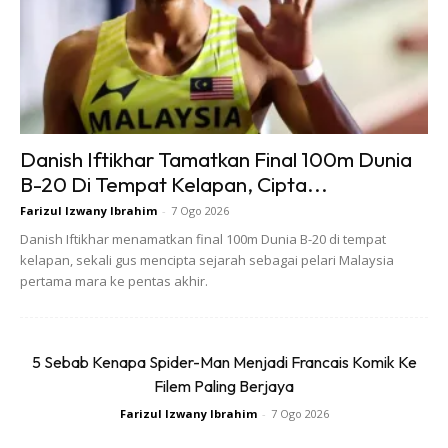
6. Kurangkan pengambilan garam yang boleh
sebaliknya
mengembalikan air dalam tubuh,
gantikannya dengan rempah-ratus.
Danish Iftikhar Tamatkan Final 100m Dunia
B-20 Di Tempat Kelapan, Cipta...
7. Lakukan senaman dengan konsistan, jika tiada masa
Farizul Izwany Ibrahim
-
7 Ogo 2026
buat je senaman di rumah pun boleh buat senaman.
Danish Iftikhar menamatkan final 100m Dunia B-20 di tempat
kelapan, sekali gus mencipta sejarah sebagai pelari Malaysia
pertama mara ke pentas akhir.
5 Sebab Kenapa Spider-Man Menjadi Francais Komik Ke
Ads
Filem Paling Berjaya
Farizul Izwany Ibrahim
-
7 Ogo 2026