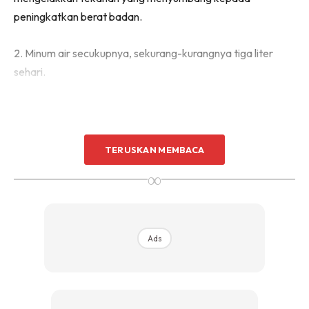
peningkatkan berat badan.
2. Minum air secukupnya, sekurang-kurangnya tiga liter
sehari.
TERUSKAN MEMBACA
∞
Ads
Ads
3. Kurangkan makanan bergoreng dan berlemak yang tinggi