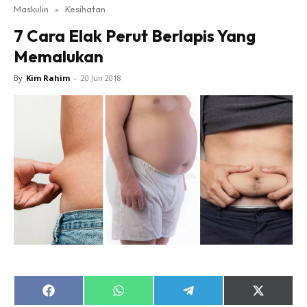
Maskulin
»
Kesihatan
7 Cara Elak Perut Berlapis Yang
Memalukan
By
Kim Rahim
-
20 Jun 2018
Share
Share
Share
Share
on
on
on
on