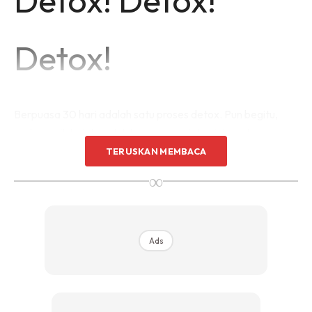
Detox!
Berpuasa 30 hari adalah satu proses detox. Pun begitu,
anda masih boleh melalukan proses detox ini untuk
mendapat hasil yang lebih cepat dan efektif. Antara cara
TERUSKAN MEMBACA
detox yang baik adalah dengan minum air buah-buahan.
∞
Ads