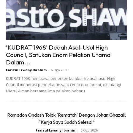
pinggan kecil
Yup! Elakkan ambil pinggan besar. Serius!
‘KUDRAT 1968’ Dedah Asal-Usul High
Beritahu kawan
Council, Satukan Enam Pelakon Utama
Dalam...
Farizul Izwany Ibrahim
-
6 Ogo 2026
anda tengah diet
KUDRAT 1968 membawa penonton kembali ke asal-usul High
Council menerusi pendekatan satu cerita dua format, dibintangi
Mierul Aiman bersama lima pelakon baharu.
Kawan anda perlu dan wajib tahu anda sedang diet.
Mungkin mereka akan ejek anda, tapi jangan risau, ejekan
Ramadan Ondash Tolak ‘Rematch’ Dengan Johan Ghazali,
mereka akan dibalas apabila mereka lihat anda boleh
“Kerja Saya Sudah Selesai”
memakai semula baju semasa anda berada di tingkatan 5!
Farizul Izwany Ibrahim
-
6 Ogo 2026