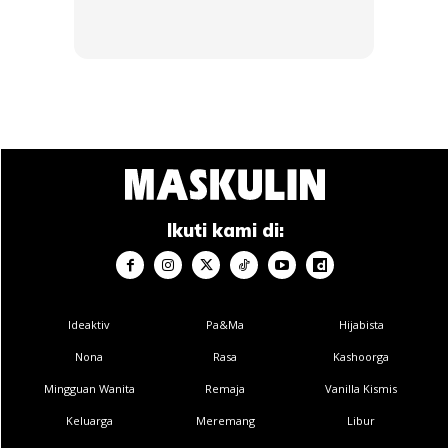
Ikuti kami di:
Ideaktiv
Pa&Ma
Hijabista
Nona
Rasa
Kashoorga
Mingguan Wanita
Remaja
Vanilla Kismis
Keluarga
Meremang
Libur