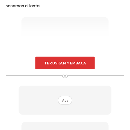
senaman di lantai.
Ads
TERUSKAN MEMBACA
∞
Ads
Dumbbell