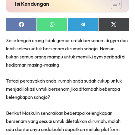
Isi Kandungan
Share
Share
Share
Share
on
on
on
on
Facebook
WhatsApp
Telegram
X
Sesetengah orang tidak gemar untuk bersenam di gym dan
(Twitter)
lebih selesa untuk bersenam di rumah sahaja. Namun,
bukan semua orang mampu untuk memiliki gym peribadi di
kediaman masing-masing.
Tetapi percayakah anda, rumah anda sudah cukup untuk
menjadi lokasi untuk bersenam jika ditambah beberapa
kelengkapan sahaja?
Berikut Maskulin senaraikan beberapa kelengkapan
bersenam yang sesuai untuk diletakkan di rumah, malah
ada diantaranya anda boleh dapatkan melalui platform