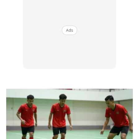
Ads
Foto: krakenimages.com
on Freepik
Dumbbell
ringan hingga berat boleh digunakan untuk
pelbagai senaman angkat berat di rumah. Ia juga boleh
dicerai-ceraikan agar mudah untuk disimpan dan tidak
memakan ruang di rumah anda. Malah ada juga yang boleh
dipasang semula sebagai
barbell
.
Tali Daya Rintangan (
Resistance