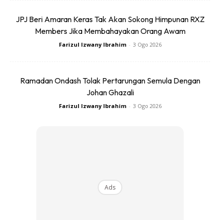
JPJ Beri Amaran Keras Tak Akan Sokong Himpunan RXZ
Members Jika Membahayakan Orang Awam
Foto:
Freepik
Farizul Izwany Ibrahim
-
3 Ogo 2026
Tali daya rintangan adalah alat yang berguna untuk
senaman peregangan dan peningkatan tenaga dengan
Ramadan Ondash Tolak Pertarungan Semula Dengan
variasi ketegangan yang berbeza. Ia juga mampu
Johan Ghazali
digunakan untuk beberapa senaman yang sama dengan
Farizul Izwany Ibrahim
-
3 Ogo 2026
senaman menggunakan
dumbbell
. Disebabkan ia tidak
memerlukan pemberat, ia mudah untuk disimpan dan lebih
mudah untuk dibawa ke mana sahaja.
Tali Lompat (
Skipping Rope
)
Ads