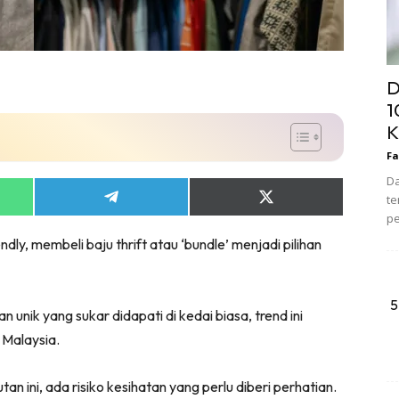
D
1
K
Fa
Da
te
Share
Share
on
on
pe
App
Telegram
X
dly, membeli baju thrift atau ‘bundle’ menjadi pilihan
(Twitter)
5
unik yang sukar didapati di kedai biasa, trend ini
 Malaysia.
an ini, ada risiko kesihatan yang perlu diberi perhatian.