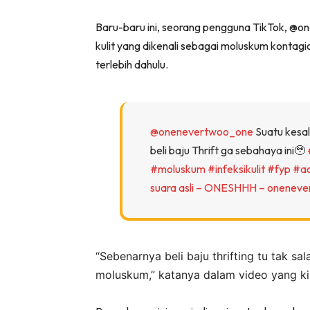
Baru-baru ini, seorang pengguna TikTok, @o
kulit yang dikenali sebagai moluskum kontag
terlebih dahulu.
@onenevertwoo_one
Suatu kesal
beli baju Thrift ga sebahaya ini🥹
#moluskum
#infeksikulit
#fyp
#a
suara asli – ONESHHH – onenev
“Sebenarnya beli baju thrifting tu tak sa
moluskum,” katanya dalam video yang kini