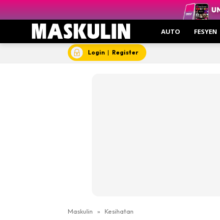
AUTO
FESYEN
Login
|
Register
Maskulin
»
Kesihatan