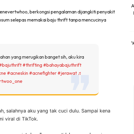
A
nenevertwhoo, berkongsi pengalaman dijangkiti penyakit
iosum selepas memakai baju thrift tanpa mencucinya
‘
ahan yang merugikan banget sih, aku kira
#bajuthrift
#thrifting
#bahayabajuthrift
cne
#acneskin
#acnefighter
#jerawat
♬
ertwoo_one
lah, salahnya aku yang tak cuci dulu. Sampai kena
 viral di TikTok.