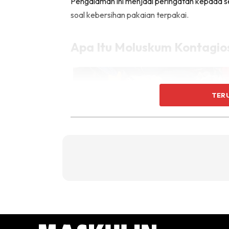
Pengalaman ini menjadi peringatan kepada 
soal kebersihan pakaian terpakai.
Apa Itu Moluskum Kontagi
TER