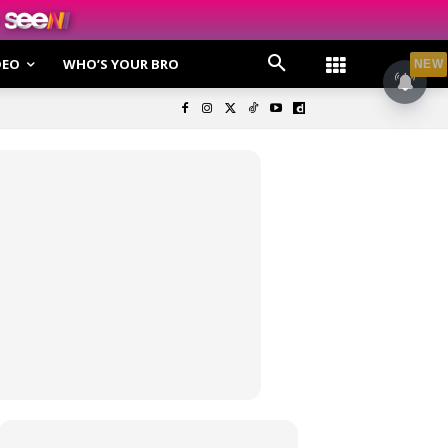
DEO
WHO’S YOUR BRO
NEW
olisi Privasi