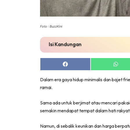
Foto : BuzzKini
Isi Kandungan
Share
Share
on
on
Facebook
Whats
Dalam era gaya hidup minimalis dan bajet frien
ramai.
Sama ada untuk berjimat atau mencari pakaian 
semakin mendapat tempat dalam hati rakyat
Namun, di sebalik keunikan dan harga berpatut