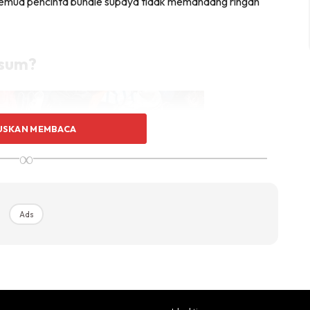
semua pencinta bundle supaya tidak memandang ringan
osum?
USKAN MEMBACA
∞
Ads