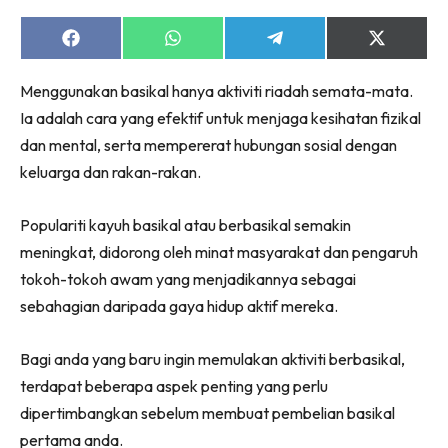
Share
Share
Share
Share
on
on
on
on
Facebook
WhatsApp
Telegram
X
Menggunakan basikal hanya aktiviti riadah semata-mata.
(Twitter)
Ia adalah cara yang efektif untuk menjaga kesihatan fizikal
dan mental, serta mempererat hubungan sosial dengan
keluarga dan rakan-rakan.
Populariti kayuh basikal atau berbasikal semakin
meningkat, didorong oleh minat masyarakat dan pengaruh
tokoh-tokoh awam yang menjadikannya sebagai
sebahagian daripada gaya hidup aktif mereka.
Bagi anda yang baru ingin memulakan aktiviti berbasikal,
terdapat beberapa aspek penting yang perlu
dipertimbangkan sebelum membuat pembelian basikal
pertama anda.