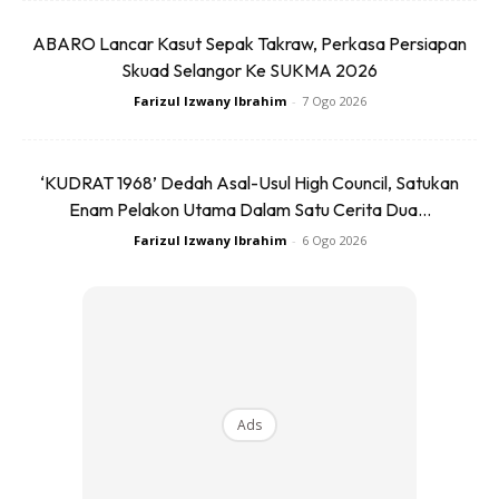
berbeza, jadi rujuklah kepada penjual di kedai. Tinggi
ABARO Lancar Kasut Sepak Takraw, Perkasa Persiapan
badan adalah penentu utama ukuran basikal, bukan berat
Skuad Selangor Ke SUKMA 2026
badan.
Farizul Izwany Ibrahim
-
7 Ogo 2026
‘KUDRAT 1968’ Dedah Asal-Usul High Council, Satukan
Enam Pelakon Utama Dalam Satu Cerita Dua...
Farizul Izwany Ibrahim
-
6 Ogo 2026
Ads
Ads
Sebagai contoh, jika tinggi anda 160 cm, anda mungkin
memerlukan saiz XS, tanpa mengira berat badan anda.