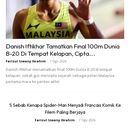
Fat Bike
: Mampu melintasi pelbagai permukaan seperti
salji dan pasir.
Touring Bike
: Dibina untuk perjalanan jarak jauh dengan
membawa muatan.
Hybrid Bike
: Gabungan ciri-ciri basikal jalan raya dan
Danish Iftikhar Tamatkan Final 100m Dunia
basikal gunung, sesuai untuk pelbagai permukaan.
B-20 Di Tempat Kelapan, Cipta...
Tentukan jenis aktiviti berbasikal yang anda minati untuk
Farizul Izwany Ibrahim
-
7 Ogo 2026
memilih jenis basikal yang paling sesuai.
Danish Iftikhar menamatkan final 100m Dunia B-20 di tempat
kelapan, sekali gus mencipta sejarah sebagai pelari Malaysia
pertama mara ke pentas akhir.
Memastikan Ukuran Tepat
Ukuran basikal yang sesuai dengan tinggi badan anda
5 Sebab Kenapa Spider-Man Menjadi Francais Komik Ke
adalah faktor penting untuk kenyamanan dan efisiensi
Filem Paling Berjaya
kayuhan.
Farizul Izwany Ibrahim
-
7 Ogo 2026
Setiap jenama mungkin memiliki panduan ukuran yang