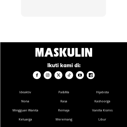
Untuk basikal gunung dan
fat bike
, ukuran biasanya dalam
inci, manakala basikal jalan raya, hibrida, dan jelajah
menggunakan sentimeter. Basikal lipat umumnya memiliki
ukuran badan standard dengan variasi pada ukuran tayar.
Perlengkapan dan Aksesori
Keselamatan
Ikuti kami di:
Keselamatan harus menjadi keutamaan anda saat
berbasikal. Beberapa perlengkapan penting yang perlu
anda miliki termasuk:
Ideaktiv
Pa&Ma
Hijabista
Nona
Rasa
Kashoorga
Mingguan Wanita
Remaja
Vanilla Kismis
Keluarga
Meremang
Libur