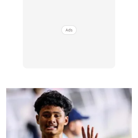
Mengenali Jenis-Jenis Basikal dan
Ads
Kegunaannya
Sebelum membeli, penting untuk memahami pelbagai jenis
basikal yang tersedia, masing-masing direka untuk aktiviti
yang berbeza. Antaranya ialah:
Folding Bike
: Ideal untuk mobiliti di bandar dan
penyimpanan yang mudah.
Road Bike
: Direka untuk kelajuan dan efisiensi di jalan
beraspal.
Mountain Bike
: Sesuai untuk medan off-road dan
permukaan yang tidak rata.