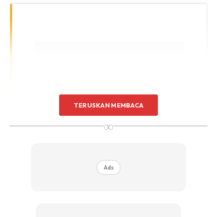
TERUSKAN MEMBACA
∞
Ads
This Is Random But I Would Literally Kiss
Every Floor He Stepped On ,,, • #johnnydepp