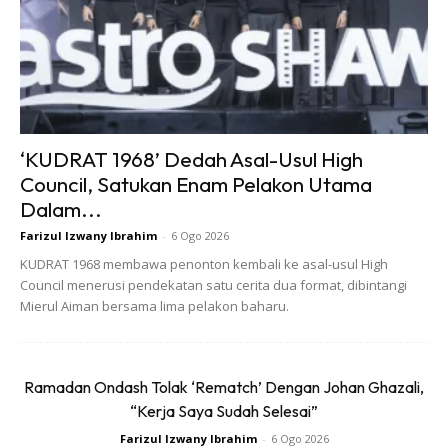
Keterujaan peminat berkongsi gambar terhenti apabila
ramai netizen yang memberikan komen lebih kepada
kebimbangan terhadap keadaan kesihatan Depp.
‘KUDRAT 1968’ Dedah Asal-Usul High
Council, Satukan Enam Pelakon Utama
Dalam...
Farizul Izwany Ibrahim
-
6 Ogo 2026
KUDRAT 1968 membawa penonton kembali ke asal-usul High
Council menerusi pendekatan satu cerita dua format, dibintangi
Mierul Aiman bersama lima pelakon baharu.
Ramadan Ondash Tolak ‘Rematch’ Dengan Johan Ghazali,
“Kerja Saya Sudah Selesai”
Farizul Izwany Ibrahim
-
6 Ogo 2026