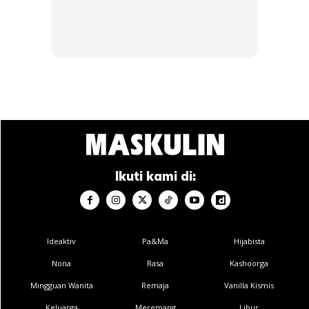
Ads
Ikuti kami di:
Ideaktiv
Pa&Ma
Hijabista
Nona
Rasa
Kashoorga
Mingguan Wanita
Remaja
Vanilla Kismis
Keluarga
Meremang
Libur