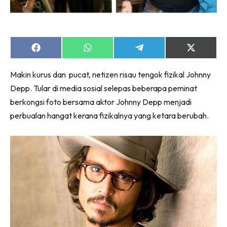
Share
Share
Share
Share
on
on
on
on
Facebook
WhatsApp
Telegram
X
Makin kurus dan pucat, netizen risau tengok fizikal Johnny
(Twitter)
Depp. Tular di media sosial selepas beberapa peminat
berkongsi foto bersama aktor Johnny Depp menjadi
perbualan hangat kerana fizikalnya yang ketara berubah.