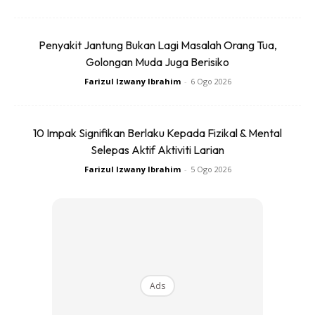
Penyakit Jantung Bukan Lagi Masalah Orang Tua,
Golongan Muda Juga Berisiko
Farizul Izwany Ibrahim
-
6 Ogo 2026
Это Самый Приятный Сюрприз
Сегодняшнего Дня! Джонни Депп❤️ Thank
10 Impak Signifikan Berlaku Kepada Fizikal & Mental
You, Universe! #johnnydepp
Selepas Aktif Aktiviti Larian
#hollywoodvampires
Farizul Izwany Ibrahim
-
5 Ogo 2026
A Post Shared By
Violetta❤️
(@violet_loveit) On
May 27, 2
Ads