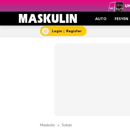
AUTO
FESYEN
Login
|
Register
Maskulin
»
Sukan