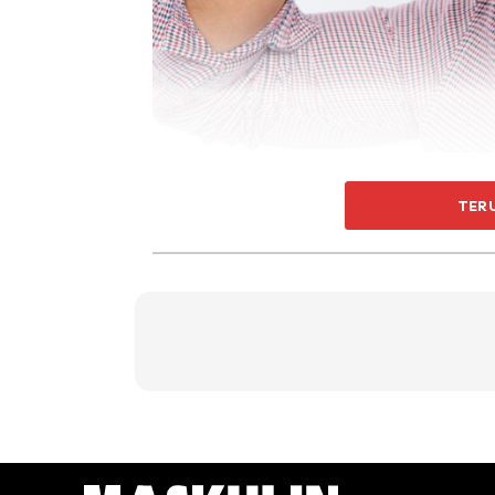
Ada ramai patient yang datang dengan adua
TER
ada migraine tu, sebenarnya hidapi migrain
buat kesimpulan sendiri jika anda sakit kepa
hinggalah ke sakit kepala biasa. Hari ini, 
Apa itu migraine?
Secara mudahnya utk faham, migraine ialah
1. Sakit kepala yang cirinya berdenyut-deny
kuat atau sangat kuat (bukan sakit kepala bias