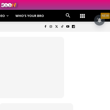
DEO
WHO’S YOUR BRO
NEW
olisi Privasi