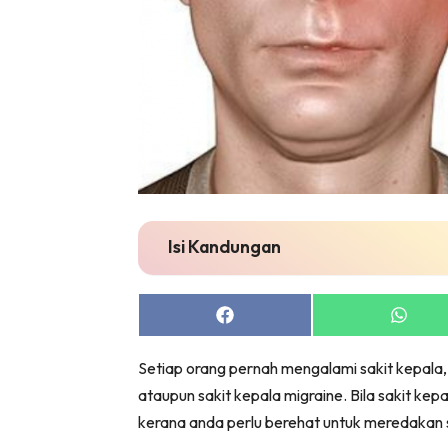
Isi Kandungan
Share
Share
on
on
Facebook
Whats
Setiap orang pernah mengalami sakit kepala, 
ataupun sakit kepala migraine. Bila sakit ke
kerana anda perlu berehat untuk meredakan s