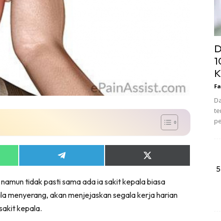
D
1
K
Fa
Da
te
pe
Share
Share
on
on
5
App
Telegram
X
namun tidak pasti sama ada ia sakit kepala biasa
(Twitter)
pala menyerang, akan menjejaskan segala kerja harian
akit kepala.