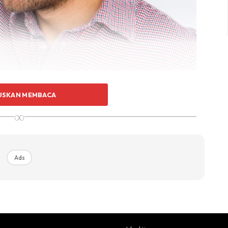
n “saya migraine”. Tapi bukan semua yang kata dia
USKAN MEMBACA
e. Bukan semua sakit kepala itu migraine. Jadi jangan
∞
la. Ada 1001 diagnosis lain dari brain tumour,
aku tulis tentang MIGRAINE HEADACHE, apa ciri-cirinya.
Ads
:
ut (throbbing pain). Sakit berdenyut-denyut ini agak
a, sikit-sikit)