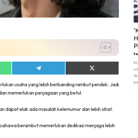
‘
H
P
Fa
KU
us
Share
Share
on
on
du
App
Telegram
X
pe
ukan usaha yang lebih berbanding rambut pendek. Jadi
(Twitter)
dan memerlukan penjagaan yang betul.
an dapat elak ada masalah kelemumur dan lebih sihat.
ar bahawa berambut memerlukan dedikasi menjaga lebih