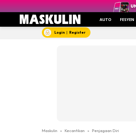
AUTO
FESYEN
Login
|
Register
Maskulin
»
Kecantikan
»
Penjagaan Diri