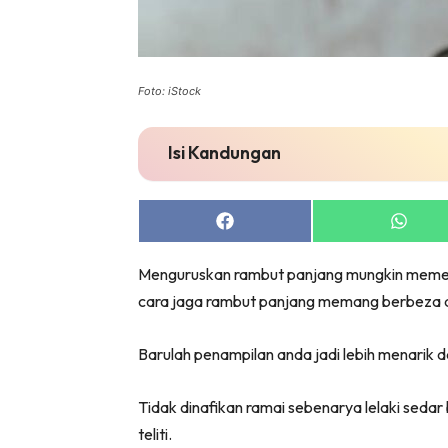
Foto: iStock
Isi Kandungan
Share
Share
on
on
Facebook
Whats
Menguruskan rambut panjang mungkin memerl
cara jaga rambut panjang memang berbeza 
Barulah penampilan anda jadi lebih menarik d
Tidak dinafikan ramai sebenarya lelaki sed
teliti.