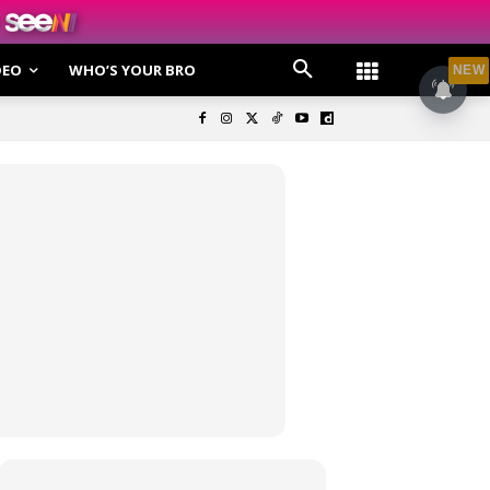
DEO
WHO’S YOUR BRO
NEW
olisi Privasi