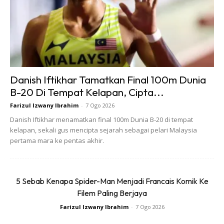
Ujian ini juga boleh menunjukkan bahagian tubuh yang
mengalami serangan strok.
Jika tangan kiri yang lemah dan layu maka otak serangan
Danish Iftikhar Tamatkan Final 100m Dunia
adalah di sebelah otak kanan.
B-20 Di Tempat Kelapan, Cipta...
Farizul Izwany Ibrahim
-
7 Ogo 2026
3. Smile/ speech
– Serangan strok boleh dilihat dari
Danish Iftikhar menamatkan final 100m Dunia B-20 di tempat
kelapan, sekali gus mencipta sejarah sebagai pelari Malaysia
senyuman dan pertuturan seseorangan. Sekiranya nampak
pertama mara ke pentas akhir.
sebelah mulut jatuh dan pertuturan mereka jadi kurang
jelas/sukar bertutur. Itu sebenarnya petanda jelas
serangan strok.
5 Sebab Kenapa Spider-Man Menjadi Francais Komik Ke
Filem Paling Berjaya
Farizul Izwany Ibrahim
-
7 Ogo 2026