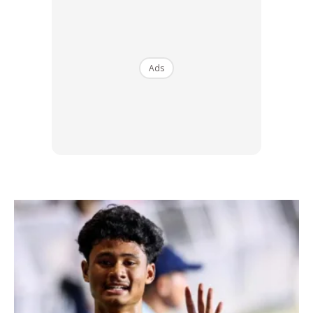
1. Face/wajah
– perhatikan keadaan wajah, sekiranya
sebelah wajahnya jatuh ia merupakan petanda strok.
Ads
2. Arm/ tangan
– minta mereka angkat tangan dengan
telapak tangan ke atas. Lihat berapa lama boleh bertahan.
Jika mereka tak sampai 2-10 saat tangan mereka sudah
layu itu menandakan serangan strok.
Ads