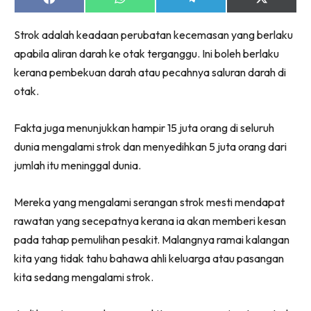
Share
Share
Share
Share
on
on
on
on
Facebook
WhatsApp
Telegram
X
Strok adalah keadaan perubatan kecemasan yang berlaku
(Twitter)
apabila aliran darah ke otak terganggu. Ini boleh berlaku
kerana pembekuan darah atau pecahnya saluran darah di
otak.
Fakta juga menunjukkan hampir 15 juta orang di seluruh
dunia mengalami strok dan menyedihkan 5 juta orang dari
jumlah itu meninggal dunia.
Mereka yang mengalami serangan strok mesti mendapat
rawatan yang secepatnya kerana ia akan memberi kesan
pada tahap pemulihan pesakit. Malangnya ramai kalangan
kita yang tidak tahu bahawa ahli keluarga atau pasangan
kita sedang mengalami strok.