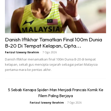
Ads
Danish Iftikhar Tamatkan Final 100m Dunia
B-20 Di Tempat Kelapan, Cipta...
Tayar botak. Jalur tengah tu sama tinggi dengan penanda
Farizul Izwany Ibrahim
-
7 Ogo 2026
botak. Nampak tak tayar botak pun masih penuh dengan
Danish Iftikhar menamatkan final 100m Dunia B-20 di tempat
kelapan, sekali gus mencipta sejarah sebagai pelari Malaysia
bunga dan kalau kita tak tahu tengok, mesti ingat boleh
pertama mara ke pentas akhir.
pergi jauh lagi.
2. Tayar botak bila jalur sama tinggi
5 Sebab Kenapa Spider-Man Menjadi Francais Komik Ke
dengan penanda
Filem Paling Berjaya
Farizul Izwany Ibrahim
-
7 Ogo 2026