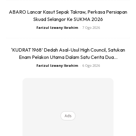
ABARO Lancar Kasut Sepak Takraw, Perkasa Persiapan
Skuad Selangor Ke SUKMA 2026
Farizul Izwany Ibrahim
-
7 Ogo 2026
‘KUDRAT 1968’ Dedah Asal-Usul High Council, Satukan
Enam Pelakon Utama Dalam Satu Cerita Dua...
Farizul Izwany Ibrahim
-
6 Ogo 2026
Tayar botak. Jalur sama tinggi dengan penanda. Nampak
tak tayar ni guna penanda yang lain daripada tayar
pertama tadi.
Ads