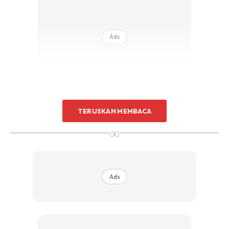
Ads
TERUSKAN MEMBACA
Tayar botak = jalur tengah sama tinggi dengan penanda tu
∞
Tengok gambar-gambar tayar di bawah menunjukkan
tayar botak, tayar belum botak, dan tayar baharu.
Ads
Semoga bermanfaat
1. Tayar botak bila jalur tengah sama