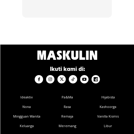
Ads
Ikuti kami di:
3. Tayar belum botak
Ideaktiv
Pa&Ma
Hijabista
Nona
Rasa
Kashoorga
Mingguan Wanita
Remaja
Vanilla Kismis
Keluarga
Meremang
Libur