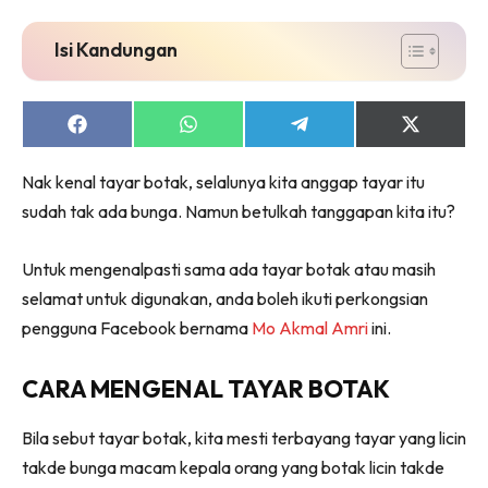
Isi Kandungan
Share
Share
Share
Share
on
on
on
on
Facebook
WhatsApp
Telegram
X
Nak kenal tayar botak, selalunya kita anggap tayar itu
(Twitter)
sudah tak ada bunga. Namun betulkah tanggapan kita itu?
Untuk mengenalpasti sama ada tayar botak atau masih
selamat untuk digunakan, anda boleh ikuti perkongsian
pengguna Facebook bernama
Mo Akmal Amri
ini.
CARA MENGENAL TAYAR BOTAK
Bila sebut tayar botak, kita mesti terbayang tayar yang licin
takde bunga macam kepala orang yang botak licin takde