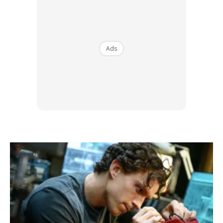
Pengeringan kulit muka yang dilakukan oleh ubat gigi selalu
dilihat sebagai suatu yang baik. Sebenarnya, kesan
tersebut mengakibatkan keradangan kulit yang melibatkan
Ads
kemerahan merahan dan pengelupasan tidak normal
disebabkan oleh kulit muka yang terlebih kering.
Mungkin ada di antara kita yang boleh menghilangkan
jerawat dengan cara sebegini, tetapi ubat gigi bukanlah
rawatan yang tepat & betul untuk kulit muka yang
berjerawat. Bahan bahan yang sebenarnya boleh
mengatasi masalah kulit muka adalah GLYCOLIC ACID &
SALICYLIC ACID