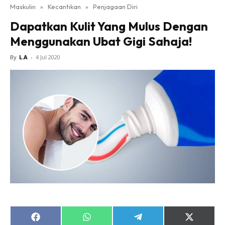
Maskulin
»
Kecantikan
»
Penjagaan Diri
Dapatkan Kulit Yang Mulus Dengan
Menggunakan Ubat Gigi Sahaja!
By
L.A
-
4 Jul 2020
Share
Share
Share
Share