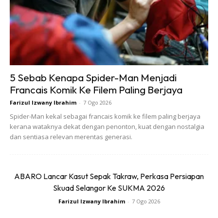
Ads
5 Sebab Kenapa Spider-Man Menjadi
Francais Komik Ke Filem Paling Berjaya
Glycolic acid & Salicylic Acid ini adalah dua bahan yang
Farizul Izwany Ibrahim
-
7 Ogo 2026
sangat sesuai untuk kulit muka anda untuk menghilangkan
Spider-Man kekal sebagai francais komik ke filem paling berjaya
kerana wataknya dekat dengan penonton, kuat dengan nostalgia
jerawat di muka anda tanpa mengeringkan permukaan kulit
dan sentiasa relevan merentas generasi.
anda dan juga dapat mengawal liang pori kulit muka anda
dengan baik. Sumber Glycolic Acid & Salicylic Acid ini adalah
daripada tumbuh tumbuhan.
ABARO Lancar Kasut Sepak Takraw, Perkasa Persiapan
Skuad Selangor Ke SUKMA 2026
Ubat gigi serta garam sodium bermanfaat untuk proses
Farizul Izwany Ibrahim
-
7 Ogo 2026
pengelupasan (eksfoliasi) yang boleh bikin jeragat