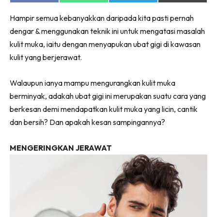
on
on
on
on
Facebook
WhatsApp
Telegram
X
Hampir semua kebanyakkan daripada kita pasti pernah
(Twitter)
dengar & menggunakan teknik ini untuk mengatasi masalah
kulit muka, iaitu dengan menyapukan ubat gigi di kawasan
kulit yang berjerawat.
Walaupun ianya mampu mengurangkan kulit muka
berminyak, adakah ubat gigi ini merupakan suatu cara yang
berkesan demi mendapatkan kulit muka yang licin, cantik
dan bersih? Dan apakah kesan sampingannya?
MENGERINGKAN JERAWAT