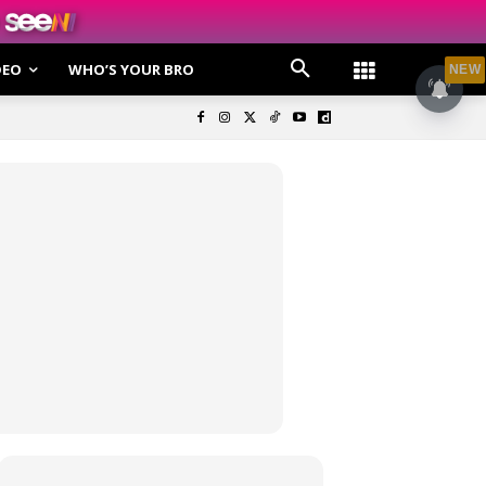
DEO
WHO’S YOUR BRO
NEW
olisi Privasi