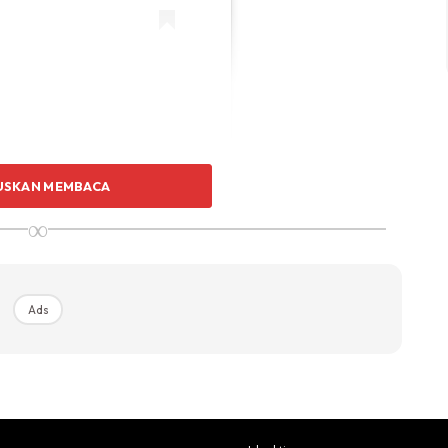
ck (@therock)
USKAN MEMBACA
∞
Ads
h Bekam. Nampak Lebih Berbentuk Daripada
eluruhan Saya Menikmati Terapi Ini,”