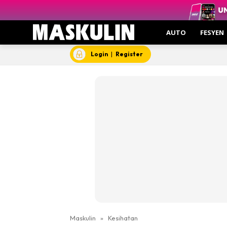
AUTO
FESYEN
Login
|
Register
Maskulin
»
Kesihatan