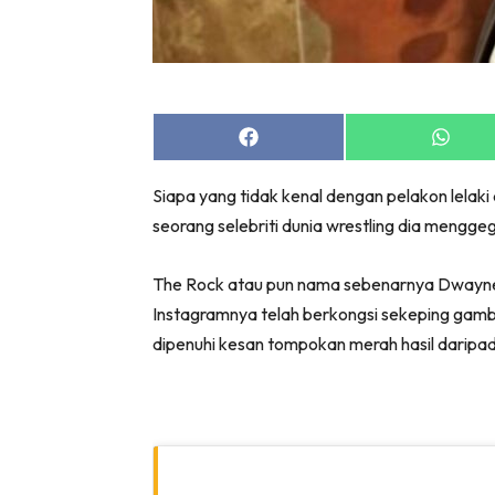
Share
Share
on
on
Facebook
Whats
Siapa yang tidak kenal dengan pelakon lelaki 
seorang selebriti dunia wrestling dia mengg
The Rock atau pun nama sebenarnya Dwayne 
Instagramnya telah berkongsi sekeping gamb
dipenuhi kesan tompokan merah hasil daripa