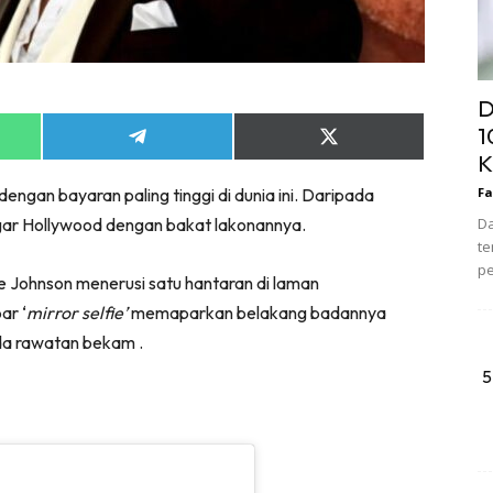
D
1
Share
Share
K
on
on
App
Telegram
X
dengan bayaran paling tinggi di dunia ini. Daripada
Fa
(Twitter)
egar Hollywood dengan bakat lakonannya.
Da
te
pe
Johnson menerusi satu hantaran di laman
ar ‘
mirror selfie’
memaparkan belakang badannya
da rawatan bekam .
5