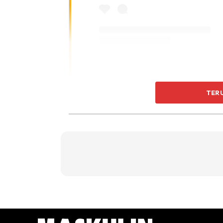
A Post Shared By Thero
TER
“Kali Pertama Melakukan Kaeda
Apa Yang Dirasai, Tapi Secara Kes
Tulisnya.