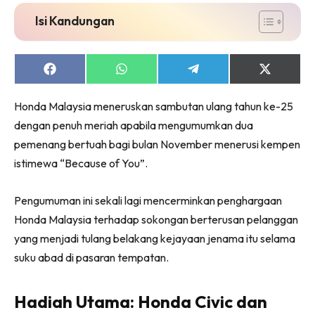
Isi Kandungan
Share
Share
Share
Share
on
on
on
on
Facebook
WhatsApp
Telegram
X
Honda Malaysia meneruskan sambutan ulang tahun ke-25
(Twitter)
dengan penuh meriah apabila mengumumkan dua
pemenang bertuah bagi bulan November menerusi kempen
istimewa “Because of You”.
Pengumuman ini sekali lagi mencerminkan penghargaan
Honda Malaysia terhadap sokongan berterusan pelanggan
yang menjadi tulang belakang kejayaan jenama itu selama
suku abad di pasaran tempatan.
Hadiah Utama: Honda Civic dan