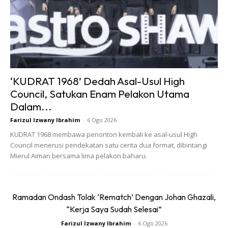
‘KUDRAT 1968’ Dedah Asal-Usul High
Council, Satukan Enam Pelakon Utama
Dalam...
Farizul Izwany Ibrahim
-
6 Ogo 2026
KUDRAT 1968 membawa penonton kembali ke asal-usul High
Council menerusi pendekatan satu cerita dua format, dibintangi
Mierul Aiman bersama lima pelakon baharu.
Kemenangan ini menjadikan garaj kediamannya kini dihuni
oleh sebuah City, sebuah HR-V dan sebuah Civic baharu,
Ramadan Ondash Tolak ‘Rematch’ Dengan Johan Ghazali,
sekaligus membuka peluang untuk lebih banyak perjalanan
“Kerja Saya Sudah Selesai”
keluarga pada masa hadapan.
Farizul Izwany Ibrahim
-
6 Ogo 2026