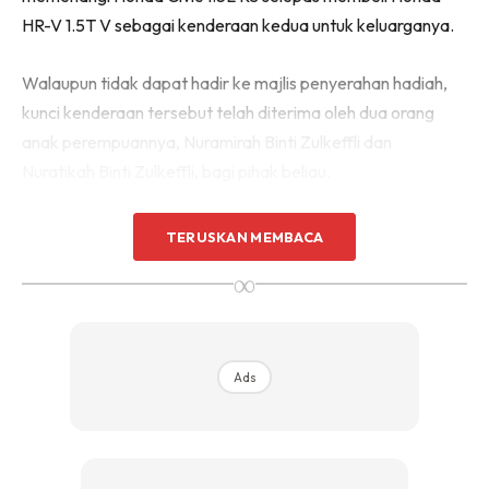
HR-V 1.5T V sebagai kenderaan kedua untuk keluarganya.
Walaupun tidak dapat hadir ke majlis penyerahan hadiah,
kunci kenderaan tersebut telah diterima oleh dua orang
anak perempuannya, Nuramirah Binti Zulkeffli dan
Nuratikah Binti Zulkeffli, bagi pihak beliau.
TERUSKAN MEMBACA
∞
Ads