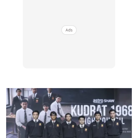
Dalam kenyataannya, Encik Zulkeffli meluahkan rasa teruja
dan bersyukur atas kemenangan tersebut.
Beliau menyatakan bahawa Honda Malaysia sentiasa
Ads
menjadi pilihan utama kerana reputasinya sebagai jenama
yang boleh dipercayai, selamat dan mudah diselenggara
melalui rangkaian pusat servis sah yang meluas di seluruh
negara.
Ads