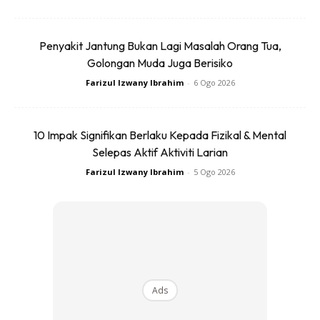
Pemenang Kedua dari Johor
Penyakit Jantung Bukan Lagi Masalah Orang Tua,
Sementara itu, pemenang kedua, Encik Mohamad Farees
Golongan Muda Juga Berisiko
Rahimi bin Ab Kadir, menerima sebuah Honda CR-V 2.0L
Farizul Izwany Ibrahim
-
6 Ogo 2026
e:HEV RS.
Kemenangan tersebut disifatkan sebagai satu kejutan
10 Impak Signifikan Berlaku Kepada Fizikal & Mental
besar buat beliau yang sebelum ini membeli City Hatchback
Selepas Aktif Aktiviti Larian
RS kerana reka bentuk kompak, mudah dipandu serta ciri
Farizul Izwany Ibrahim
-
5 Ogo 2026
praktikal yang sesuai dengan gaya hidup harian.
Ads