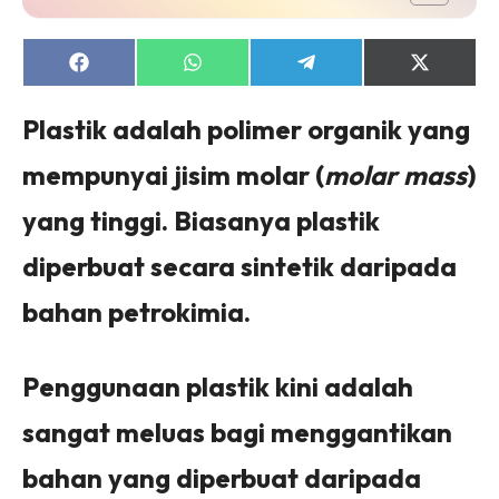
Share
Share
Share
Share
on
on
on
on
Facebook
WhatsApp
Telegram
X
(Twitter)
Plastik adalah polimer organik yang
mempunyai jisim molar (
molar mass
)
yang tinggi. Biasanya plastik
diperbuat secara sintetik daripada
bahan petrokimia.
Penggunaan plastik kini adalah
sangat meluas bagi menggantikan
bahan yang diperbuat daripada