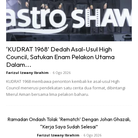
Ads
‘KUDRAT 1968’ Dedah Asal-Usul High
Council, Satukan Enam Pelakon Utama
Dalam...
Dah ada negara yang haramkan
Farizul Izwany Ibrahim
-
6 Ogo 2026
penggunaannya tak?
KUDRAT 1968 membawa penonton kembali ke asal-usul High
Council menerusi pendekatan satu cerita dua format, dibintangi
Disebabkan bahaya dan kesan buruk BPA kepada
Mierul Aiman bersama lima pelakon baharu.
kesihatan dan susulan daripada tekanan masyarakat awam
(
public pressure
), beberapa negara telah mengharamkan
penggunaan BPA dalam pembuatan plastik seperti negara-
Ramadan Ondash Tolak ‘Rematch’ Dengan Johan Ghazali,
negara Kesatuan Eropah (European Union) bermula pada
“Kerja Saya Sudah Selesai”
tahun 2011. Tambahan lagi, meskipun tiada kajian sains
Farizul Izwany Ibrahim
-
6 Ogo 2026