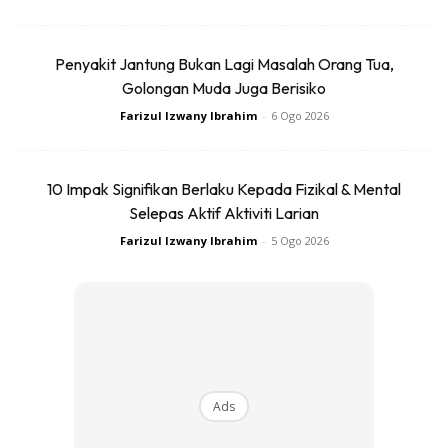
mendapati BPA sebagai penyebab kanser, tetapi ia telah
diklasifikasikan sebagai bahan yang berisiko tinggi yang
menyebabkan kanser (
high risk to be carcinogen
).
Penyakit Jantung Bukan Lagi Masalah Orang Tua,
Golongan Muda Juga Berisiko
Farizul Izwany Ibrahim
-
6 Ogo 2026
10 Impak Signifikan Berlaku Kepada Fizikal & Mental
Selepas Aktif Aktiviti Larian
Gambar 1. Botol air dan botol susu yang biasanya
mengandungi BPA
Farizul Izwany Ibrahim
-
5 Ogo 2026
Ada tak pengganti kepada BPA?
Susulan daripada
pengharaman BPA (rujuk
Ads