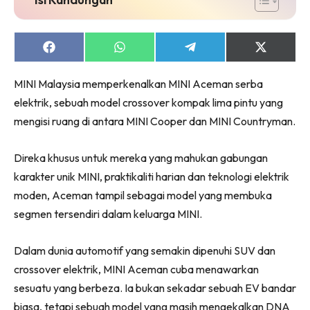
Share
Share
Share
Share
on
on
on
on
Facebook
WhatsApp
Telegram
X
MINI Malaysia memperkenalkan MINI Aceman serba
(Twitter)
elektrik, sebuah model crossover kompak lima pintu yang
mengisi ruang di antara MINI Cooper dan MINI Countryman.
Direka khusus untuk mereka yang mahukan gabungan
karakter unik MINI, praktikaliti harian dan teknologi elektrik
moden, Aceman tampil sebagai model yang membuka
segmen tersendiri dalam keluarga MINI.
Dalam dunia automotif yang semakin dipenuhi SUV dan
crossover elektrik, MINI Aceman cuba menawarkan
sesuatu yang berbeza. Ia bukan sekadar sebuah EV bandar
biasa, tetapi sebuah model yang masih mengekalkan DNA