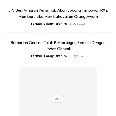
JPJ Beri Amaran Keras Tak Akan Sokong Himpunan RXZ
Kabin Digital Dengan Sentuhan
Members Jika Membahayakan Orang Awam
Farizul Izwany Ibrahim
-
3 Ogo 2026
Unik MINI
Masuk ke ruang dalaman, perkara pertama yang mencuri
Ramadan Ondash Tolak Pertarungan Semula Dengan
perhatian ialah paparan OLED bulat bersaiz 9.4 inci yang
Johan Ghazali
menjadi pusat kawalan utama kenderaan. Ia bukan sahaja
Farizul Izwany Ibrahim
-
3 Ogo 2026
mengendalikan sistem infotainmen, malah memaparkan
maklumat pemanduan penting dalam gaya visual yang
cukup unik.
Ads