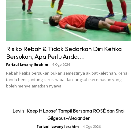
MINI turut memberi perhatian kepada aspek kelestarian
dengan penggunaan tekstil kitar semula, kemasan kulit
vegan serta papan pemuka rajutan 3D yang memberikan
Risiko Rebah & Tidak Sedarkan Diri Ketika
suasana premium dan moden dalam kabin.
Bersukan, Apa Perlu Anda...
Farizul Izwany Ibrahim
-
4 Ogo 2026
Rebah ketika bersukan bukan semestinya akibat keletihan. Kenali
tanda henti jantung, strok haba dan langkah kecemasan yang
boleh menyelamatkan nyawa.
Ads
Levi’s ‘Keep It Loose’ Tampil Bersama ROSÉ dan Shai
Gilgeous-Alexander
Farizul Izwany Ibrahim
-
4 Ogo 2026