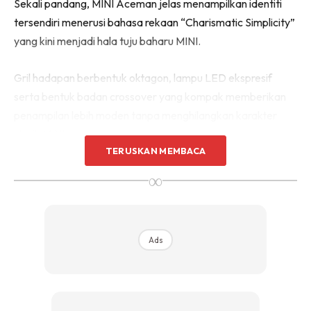
Sekali pandang, MINI Aceman jelas menampilkan identiti
tersendiri menerusi bahasa rekaan “Charismatic Simplicity”
yang kini menjadi hala tuju baharu MINI.
Gril hadapan berbentuk oktagon, lampu LED ekspresif
serta bentuk badan crossover yang kompak memberikan
penampilan lebih moden tanpa menghilangkan karakter
klasik MINI.
TERUSKAN MEMBACA
∞
Ads