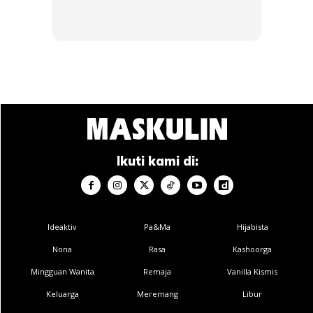
MINI Aceman turut menggunakan MINI Operating System 9
yang direka menyerupai penggunaan telefon pintar,
menjadikan navigasi menu lebih mudah dan intuitif.
Ikuti kami di:
Menariknya, terdapat tujuh MINI Experience Modes yang
membolehkan suasana kabin berubah mengikut mood
pemandu menerusi kombinasi grafik, bunyi dan
Ideaktiv
Pa&Ma
Hijabista
pencahayaan ambien yang dipancarkan pada papan
Nona
Rasa
Kashoorga
pemuka.
Mingguan Wanita
Remaja
Vanilla Kismis
Keluarga
Meremang
Libur