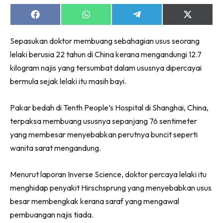
Share
Share
Share
Share
on
on
on
on
Facebook
WhatsApp
Telegram
X
Sepasukan doktor membuang sebahagian usus seorang
(Twitter)
lelaki berusia 22 tahun di China kerana mengandungi 12.7
kilogram najis yang tersumbat dalam ususnya dipercayai
bermula sejak lelaki itu masih bayi.
Pakar bedah di Tenth People’s Hospital di Shanghai, China,
terpaksa membuang ususnya sepanjang 76 sentimeter
yang membesar menyebabkan perutnya buncit seperti
wanita sarat mengandung.
Menurut laporan Inverse Science, doktor percaya lelaki itu
menghidap penyakit Hirschsprung yang menyebabkan usus
besar membengkak kerana saraf yang mengawal
pembuangan najis tiada.