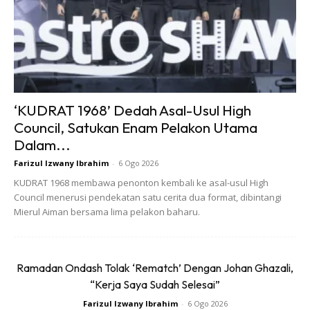
– Tabiat membuang air besar yang normal adalah berbeza
mengikut individu.
‘KUDRAT 1968’ Dedah Asal-Usul High
Council, Satukan Enam Pelakon Utama
Dalam...
Ads
Farizul Izwany Ibrahim
-
6 Ogo 2026
KUDRAT 1968 membawa penonton kembali ke asal-usul High
Council menerusi pendekatan satu cerita dua format, dibintangi
Mierul Aiman bersama lima pelakon baharu.
Ramadan Ondash Tolak ‘Rematch’ Dengan Johan Ghazali,
– Sekiranya tabiat membuang air besar berubah, dapatkan
“Kerja Saya Sudah Selesai”
pemeriksaan doktor.
Farizul Izwany Ibrahim
-
6 Ogo 2026