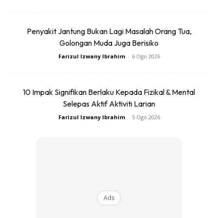
Penyakit Jantung Bukan Lagi Masalah Orang Tua,
MITOS MENGENAI LAKSATIF DAN SEMBELIT
Golongan Muda Juga Berisiko
Farizul Izwany Ibrahim
-
6 Ogo 2026
Mitos: Makanan kaya serat dapat mencegah sembelit.
Fakta: Kadangkala tabiat pemakanan yang kaya serat
10 Impak Signifikan Berlaku Kepada Fizikal & Mental
Selepas Aktif Aktiviti Larian
dapat membantu mencegah sembelit untuk individu sihat.
Farizul Izwany Ibrahim
-
5 Ogo 2026
Namun, peningkatan pengambilan serat boleh
memburukkan keadaan bagi individu
yang mengalami sembelit serius.
Anda mungkin berminat dengan
Ads