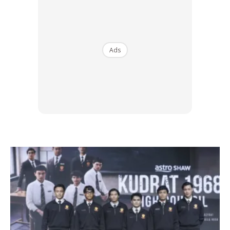
Ads
Dalam banyak kes, terdapat panduan mudah yang boleh
membantu mengurang­kan masalah sembelit seperti:
– Makan pelbagai jenis makanan. Makan banyak kekacang,
bijirin penuh, buah segar dan sayuran.
– Minum banyak air.
– Lakukan senaman secara berkala.
– Jangan menahan atau menangguhkan jika mahu
membuang air besar.