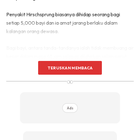
Penyakit Hirschsprung biasanya dihidap seorang bagi
setiap 5,000 bayi dan ia amat jarang berlaku dalam
kalangan orang dewasa.
Bagi bayi, antara tanda-tandanya ialah tidak membuang air
besar dalam masa 48 jam selepas dilahirkan selain perut
bengkak, cirit-birit dan muntah hijau.
TERUSKAN MEMBACA
∞
Ads
Ads