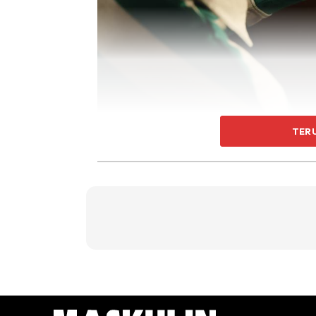
TER
REKAAN DAN PAPARAN
Tawaran warna yang diperkenalkan untuk Oppo 
Cosmo dan Silver. Ketiga-tiga warna yang cuk
vibrant dan moden. Pada bahagian belakangn
mengujakan dengan saiz setiap satunya sedik
Rekaan pada bahagian sisinya hadir dengan