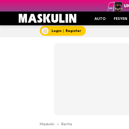
AUTO
FESYEN
Login
|
Register
Maskulin
»
Berita