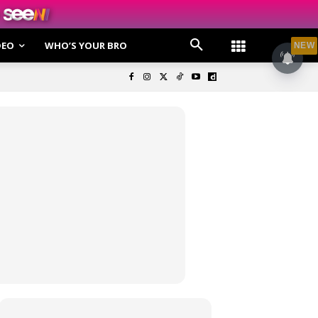
DEO
WHO’S YOUR BRO
NEW
olisi Privasi