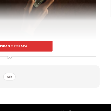
USKAN MEMBACA
∞
A95 hadir dengan tiga variasi pilihan iaitu Fluid Black,
Ads
up menyerlah sesuai dengan trend terkini yang lebih
ya pula terpapar tiga lenda kamera yang cukup
it berbeza.
 gaya curved edge memberikan keselesaan maksima