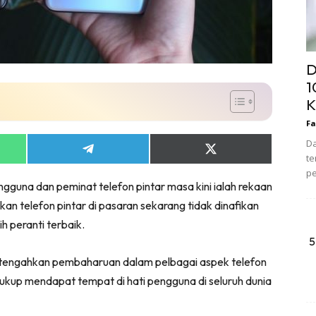
D
1
K
Fa
Da
Share
Share
te
on
on
pe
App
Telegram
X
ngguna dan peminat telefon pintar masa kini ialah rekaan
(Twitter)
an telefon pintar di pasaran sekarang tidak dinafikan
 peranti terbaik.
5
getengahkan pembaharuan dalam pelbagai aspek telefon
cukup mendapat tempat di hati pengguna di seluruh dunia