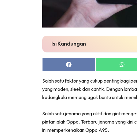
Isi Kandungan
Share
Share
on
on
Facebook
Whats
Salah satu faktor yang cukup penting bagi pe
yang moden, sleek dan cantik. Dengan lambak
kadangkala memang agak buntu untuk memilih
Salah satu jenama yang aktif dan giat men
pintar ialah Oppo. Terbaru jenama yang kini 
ini memperkenalkan Oppo A95.