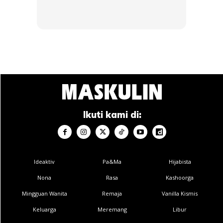
3. PANGGILAN VIDEO HD YANG
TERANG
Ikuti kami di:
Ideaktiv
Pa&Ma
Hijabista
Nona
Rasa
Kashoorga
Selain menyiapkan kerja pejabat, anda juga boleh
Mingguan Wanita
Remaja
Vanilla Kismis
meneruskan perbincangan dan mesyuarat seperti biasa
Keluarga
Meremang
Libur
bersama ketua atau rakan sepasukan walaupun bekerja