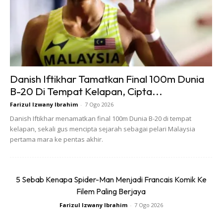
Ads
Danish Iftikhar Tamatkan Final 100m Dunia
B-20 Di Tempat Kelapan, Cipta...
Farizul Izwany Ibrahim
-
7 Ogo 2026
Danish Iftikhar menamatkan final 100m Dunia B-20 di tempat
kelapan, sekali gus mencipta sejarah sebagai pelari Malaysia
Memang banyak komputer riba yang ringan dan nipis
pertama mara ke pentas akhir.
terdapat di pasaran namun tidak banyak yang
menyediakan kelebihan sambungan pelbagai fungsi.
Berbanding Fujitsu UH-X, peranti ini menyediakan teknologi
5 Sebab Kenapa Spider-Man Menjadi Francais Komik Ke
Filem Paling Berjaya
pelbagai sokongan sambungan atau port yang banyak
antaranya SD Card, USB3.2, LAN port, Security lock, 2 x
Farizul Izwany Ibrahim
-
7 Ogo 2026
USB Type-C, HDMI dan juga earphone.