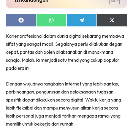
Share
Share
Share
Share
on
on
on
on
Facebook
WhatsApp
Telegram
X
Karier profesional dalam dunia digital sekarang membawa
(Twitter)
sifat yang sangat mobil. Segalanya perlu dilakukan degan
cepat, pantas dan boleh dilaksanakan di mana-mana
sahaja. Malah, ia menjadi satu trend yang cukup popular
pada era ini.
Dengan wujudnya rangkaian Internet yang lebih pantas,
perbincangan, pengurusan dan pelaksanaan tugasan
spesifik dapat dilakukan secara digital. Waktu kerja yang
lebih fleksibel dan mampu menyusun aliran kerja secara
lebih personal juga menjadi tarikan mengapa ramai yang
memilih untuk bekerja dari rumah.