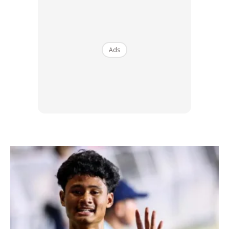
komputer riba ini, ia hadir dengan teknologi Ultra-Light
Design yang mempunyai berat hanya 778 gram. Lebih
ringan berbanding sebotol air mineral satu liter!
Ads
2. SAMBUNGAN PELBAGAI FUNGSI