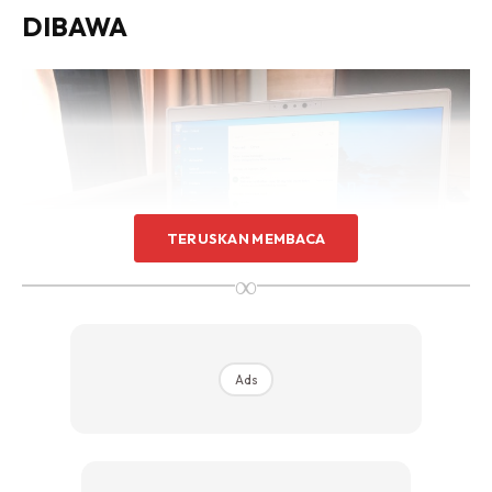
DIBAWA
TERUSKAN MEMBACA
∞
Walaupun bekerja di rumah, anda pasti memerlukan
Ads
sebuah komputer riba yang mudah untuk dibawa. Sama
ada diletakkan di dalam bilik kerja sementara, ruang tamu
mahupun di dalam bilik, sebuah komputer riba perlu
mempunyai karakteristik ‘mobility’. Menariknya tentang