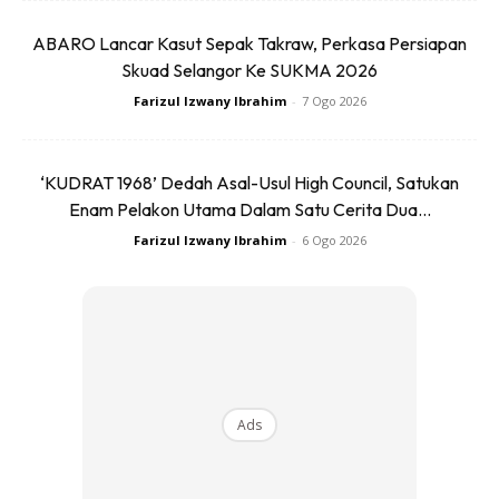
ABARO Lancar Kasut Sepak Takraw, Perkasa Persiapan
Skuad Selangor Ke SUKMA 2026
Farizul Izwany Ibrahim
-
7 Ogo 2026
‘KUDRAT 1968’ Dedah Asal-Usul High Council, Satukan
Enam Pelakon Utama Dalam Satu Cerita Dua...
Farizul Izwany Ibrahim
-
6 Ogo 2026
Paling menarik sekali, Fujitsu UH-X turut dilengkapi dengan
port LAN yang boleh dilipat atau foldable LAN. Dengan
kelebihan sambungan pelbagai fungsi ini, anda juga boleh
Ads
menyambungkan terus HDMI ke TV bagi paparan yang
lebih besar.