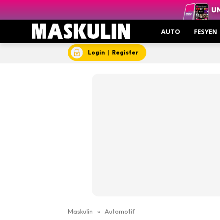
AUTO
FESYEN
Login
|
Register
Maskulin
»
Automotif