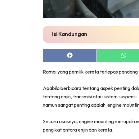
Isi Kandungan
Share
Share
on
on
Facebook
Whats
Ramai yang pemilik kereta terlepas pandang 
Apabila berbicara tentang aspek penting dal
tentang enjin, transmisi atau sistem suspens
namun sangat penting adalah ‘engine mountin
Secara asasnya, engine mounting merupakan 
pengikat antara enjin dan kereta.