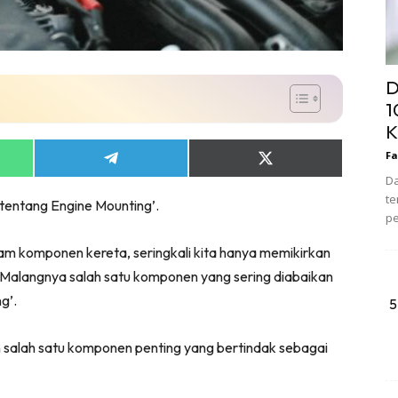
D
1
K
Fa
Share
Share
on
on
Da
App
Telegram
X
te
tentang Engine Mounting’.
(Twitter)
pe
am komponen kereta, seringkali kita hanya memikirkan
i. Malangnya salah satu komponen yang sering diabaikan
g’.
5
salah satu komponen penting yang bertindak sebagai