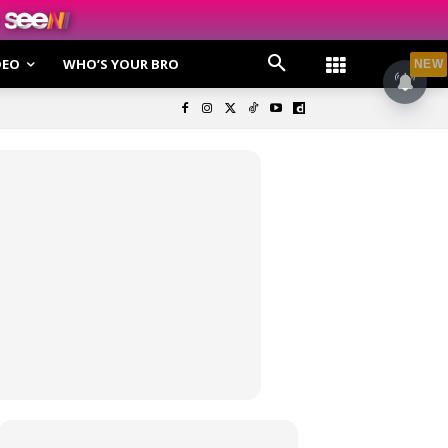
DEO
WHO’S YOUR BRO
NEW
olisi Privasi