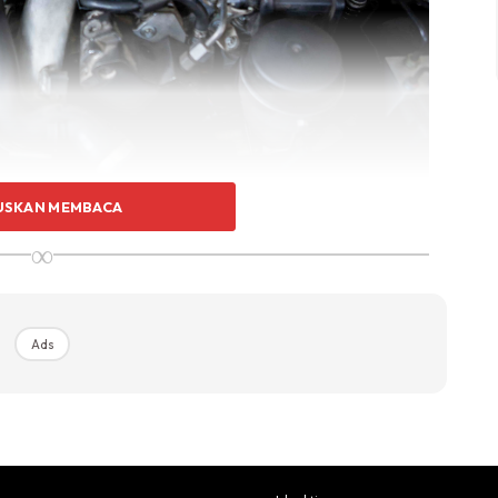
USKAN MEMBACA
∞
:
Ads
n enjin kekal pada posisinya. Tanpa engine mounting
rgegar dan mungkin dapat menyebabkan kerosakan pada