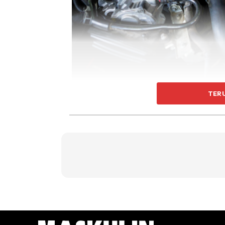
TER
Kredit Foto : Website Freepik
Fungsi Utama Engine Mounting
Penahan Enjin
Salah satu fungsi utamanya adalah memastika
yang baik, enjin mungkin bergerak atau be
komponen lain.