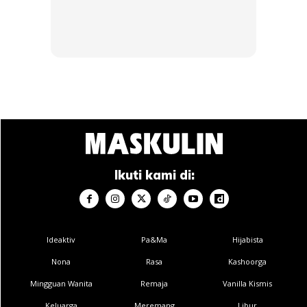
pengalaman seharian termasuk ketika bercuti melalui
program seperti StarCruises Fitness @ Sea.
Ads
Ikuti kami di:
Ideaktiv
Pa&Ma
Hijabista
Pengalaman Percutian Premium di Atas
Nona
Rasa
Kashoorga
Star Voyager
Mingguan Wanita
Remaja
Vanilla Kismis
Selain program kecergasan, tetamu turut menikmati
Keluarga
Meremang
Libur