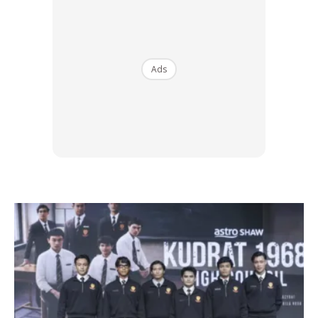
Antara aktiviti yang ditawarkan termasuk Animal Flow,
Serenity Pilates dan Beast Mode Functional Training, selain
cabaran kecergasan ringan yang sesuai untuk pelbagai
tahap kecergasan.
Ads
Semua sesi ini dibuka kepada tetamu secara percuma,
dengan pendaftaran dibuat di atas kapal berdasarkan
ketersediaan tempat.
Ads