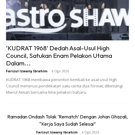
Ini menjadikan Fitness @ Sea pilihan ideal bagi mereka yang
ingin mengekalkan stamina sambil menikmati suasana laut
yang menenangkan.
‘KUDRAT 1968’ Dedah Asal-Usul High
Council, Satukan Enam Pelakon Utama
Dalam...
Farizul Izwany Ibrahim
-
6 Ogo 2026
KUDRAT 1968 membawa penonton kembali ke asal-usul High
Council menerusi pendekatan satu cerita dua format, dibintangi
Mierul Aiman bersama lima pelakon baharu.
Ramadan Ondash Tolak ‘Rematch’ Dengan Johan Ghazali,
“Kerja Saya Sudah Selesai”
Farizul Izwany Ibrahim
-
6 Ogo 2026