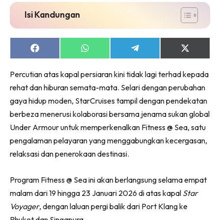
Isi Kandungan
Share
Share
Share
Share
on
on
on
on
Facebook
WhatsApp
Telegram
X
Percutian atas kapal persiaran kini tidak lagi terhad kepada
(Twitter)
rehat dan hiburan semata-mata. Selari dengan perubahan
gaya hidup moden, StarCruises tampil dengan pendekatan
berbeza menerusi kolaborasi bersama jenama sukan global
Under Armour untuk memperkenalkan Fitness @ Sea, satu
pengalaman pelayaran yang menggabungkan kecergasan,
relaksasi dan penerokaan destinasi.
Program Fitness @ Sea ini akan berlangsung selama empat
malam dari 19 hingga 23 Januari 2026 di atas kapal
Star
Voyager
, dengan laluan pergi balik dari Port Klang ke
Phuket dan Singapura.