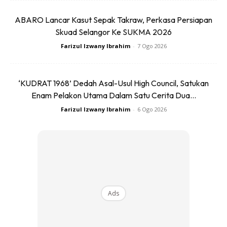
Ads
ABARO Lancar Kasut Sepak Takraw, Perkasa Persiapan
Skuad Selangor Ke SUKMA 2026
Farizul Izwany Ibrahim
-
7 Ogo 2026
‘KUDRAT 1968’ Dedah Asal-Usul High Council, Satukan
? Susu kotak (brand apa pun boleh). Kalau nak guna susu
Enam Pelakon Utama Dalam Satu Cerita Dua...
pekat tin pun boleh.
Farizul Izwany Ibrahim
-
6 Ogo 2026
? Halia (besar ibu jari) lebih kurang 3cm-4cm. Halia ni ikut
ketahanan tekak, kalau nak kaw dan pedas masuk banyak
sikit. Kalau setakat 3-4cm tak rasa apa2 pun tapi tetap
berkesan.
Cara membuatnya:
Ads
?? Hiris halia nipis2 reneh dgn susu sampai susu mendidih
dgn api pelahan. Sedia untuk diminum ??.