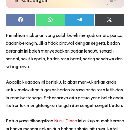
Share
Share
Share
Share
on
on
on
on
Facebook
WhatsApp
Telegram
X
Pemilihan makanan yang salah boleh menjadi antara punca
(Twitter)
badan berangin. Jika tidak dirawat dengan segera, badan
berangin ini boleh menyebabkan badan lenguh, sengal-
sengal, sakit kepala, badan rasa berat, sering sendawa dan
sebagainya.
Apabila keadaan ini berlaku, ia akan menyukarkan anda
untuk melakukan tugasan harian kerana anda rasa letih dan
kurang bertenaga. Sebenarnya ada petua yang boleh anda
ikuti untuk menghilangkan lenguh dan sengal-sengal badan.
Petua yang dikongsikan
Nurul Diana
ini cukup mudah kerana
ia hanya menggunakan dua bahan sahaja iaitu susu kotak