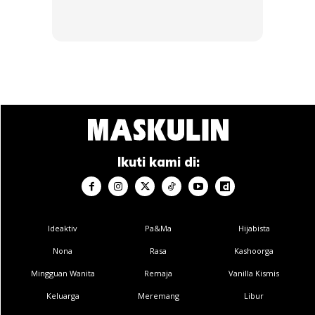
Ikuti kami di:
Ideaktiv
Pa&Ma
Hijabista
Nona
Rasa
Kashoorga
Mingguan Wanita
Remaja
Vanilla Kismis
Keluarga
Meremang
Libur