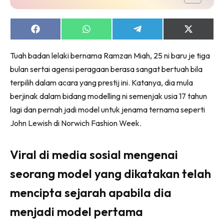
Share
Share
Share
Share
on
on
on
on
Facebook
WhatsApp
Telegram
X
Tuah badan lelaki bernama Ramzan Miah, 25 ni baru je tiga
(Twitter)
bulan sertai agensi peragaan berasa sangat bertuah bila
terpilih dalam acara yang prestij ini. Katanya, dia mula
berjinak dalam bidang modelling ni semenjak usia 17 tahun
lagi dan pernah jadi model untuk jenama ternama seperti
John Lewish di Norwich Fashion Week.
Viral di media sosial mengenai
seorang model yang dikatakan telah
mencipta sejarah apabila dia
menjadi model pertama