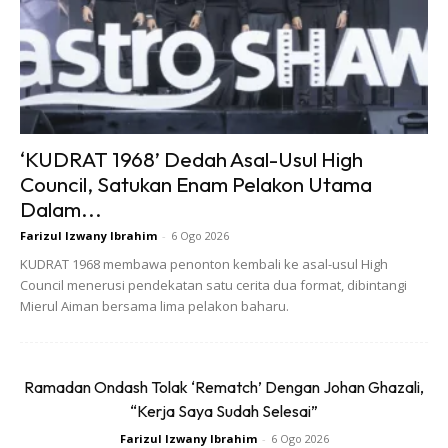
‘KUDRAT 1968’ Dedah Asal-Usul High
Council, Satukan Enam Pelakon Utama
Dalam...
Farizul Izwany Ibrahim
-
6 Ogo 2026
KUDRAT 1968 membawa penonton kembali ke asal-usul High
Ads
Council menerusi pendekatan satu cerita dua format, dibintangi
Mierul Aiman bersama lima pelakon baharu.
Ramadan Ondash Tolak ‘Rematch’ Dengan Johan Ghazali,
“Kerja Saya Sudah Selesai”
Farizul Izwany Ibrahim
-
6 Ogo 2026