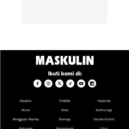
Ikuti kami di:
Ideaktiv
Pa&Ma
Hijabista
Nona
Rasa
Kashoorga
Mingguan Wanita
Remaja
Vanilla Kismis
Keluarga
Meremang
Libur