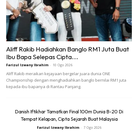
jadi.
Kalau bergambar pula, bagaimana pun rupa atau
â€˜moodâ€™ anda ketika memandang kamera, wajah
anda tetap menawan walaupun hanya dengan sedikit
senyuman yang dipaksa. Untung!
Aliff Rakib Hadiahkan Banglo RM1 Juta Buat
Ibu Bapa Selepas Cipta...
Farizul Izwany Ibrahim
-
10 Ogo 2026
Aliff Rakib meraikan kejayaan bergelar juara dunia ONE
Championship dengan menghadiahkan banglo bernilai RM1 juta
kepada ibu bapanya di Rantau Panjang.
Ads
Danish Iftikhar Tamatkan Final 100m Dunia B-20 Di
Tempat Kelapan, Cipta Sejarah Buat Malaysia
Farizul Izwany Ibrahim
-
7 Ogo 2026