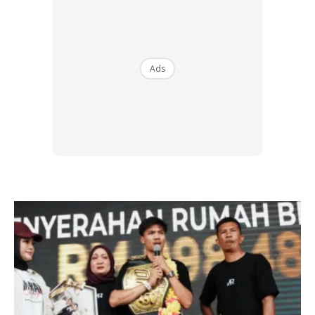
Ads
2. Ramai yang tertarik dengannya
Kajian American Journal of Physical Anthropology
mendapati bahawa lesung pipit adalah antara punca
menambahkan lagi daya penarik seseorang secara semula