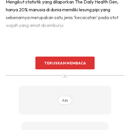
Mengikut statistik yang dilaporkan The Daily Health Gen,
hanya 20% manusia di dunia memiliki lesung pipi yang
sebenarnya merupakan satu jenis ‘kecacatan’ pada otot
wajah yang amat dicemburui.
TERUSKAN MEMBACA
∞
Ads
Ads