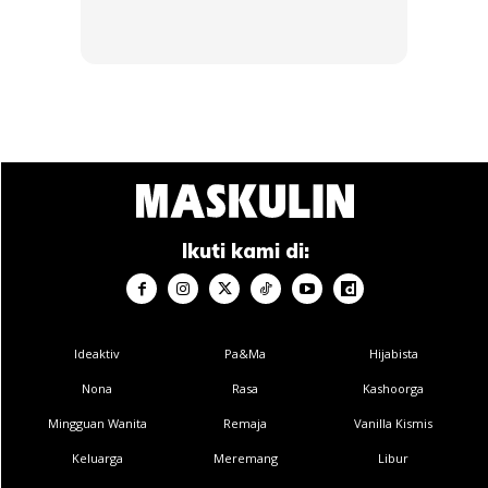
3. Kelihatan lebih muda
Betul kan? Orang yang ada lesung pipit ni nampak macam
‘baby face’ sangat! Ia juga disahkan para saintis bahawa
antara kelebihan lesung pipit ialah menjadikan seseorang itu
kelihatan lebih muda dari usia sebenarnya.
Ikuti kami di:
Ideaktiv
Pa&Ma
Hijabista
Nona
Rasa
Kashoorga
Mingguan Wanita
Remaja
Vanilla Kismis
Keluarga
Meremang
Libur