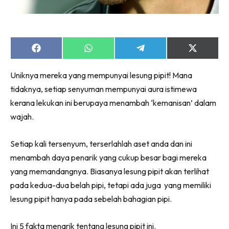
Share
Share
Share
Share
on
on
on
on
Facebook
WhatsApp
Telegram
X
Uniknya mereka yang mempunyai lesung pipit! Mana
(Twitter)
tidaknya, setiap senyuman mempunyai aura istimewa
kerana lekukan ini berupaya menambah ‘kemanisan’ dalam
wajah.
Setiap kali tersenyum, terserlahlah aset anda dan ini
menambah daya penarik yang cukup besar bagi mereka
yang memandangnya. Biasanya lesung pipit akan terlihat
pada kedua-dua belah pipi, tetapi ada juga yang memiliki
lesung pipit hanya pada sebelah bahagian pipi.
Ini 5 fakta menarik tentang lesung pipit ini.