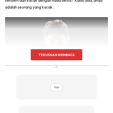
hensem dan kacak dengan nada serius? Kalau ada, anda
adalah seorang yang kacak.
TERUSKAN MEMBACA
∞
Ads