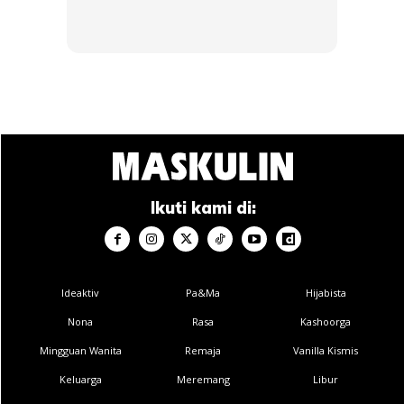
Ads
Ikuti kami di:
Ideaktiv
Pa&Ma
Hijabista
Nona
Rasa
Kashoorga
Mingguan Wanita
Remaja
Vanilla Kismis
Keluarga
Meremang
Libur