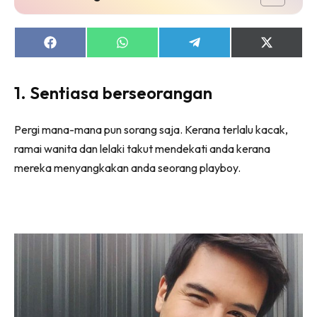
Share
Share
Share
Share
on
on
on
on
Facebook
WhatsApp
Telegram
X
(Twitter)
1. Sentiasa berseorangan
Pergi mana-mana pun sorang saja. Kerana terlalu kacak,
ramai wanita dan lelaki takut mendekati anda kerana
mereka menyangkakan anda seorang playboy.