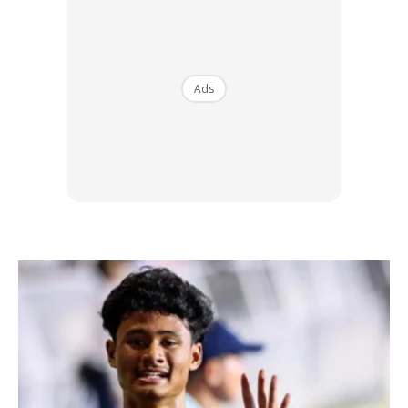
Ads
3. Wanita bangsa lain mengatakan
anda kacak
Pernah bangsa lain mengatakan anda hensem, makin
kacak? Kalau ada maka bertuahlah anda.