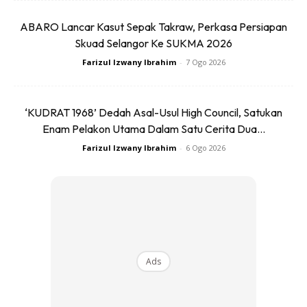
ABARO Lancar Kasut Sepak Takraw, Perkasa Persiapan
Skuad Selangor Ke SUKMA 2026
Farizul Izwany Ibrahim
-
7 Ogo 2026
4. Tak berapa kaya
‘KUDRAT 1968’ Dedah Asal-Usul High Council, Satukan
Enam Pelakon Utama Dalam Satu Cerita Dua...
Lelaki kacak tak perlu mencari kerana kekayaan yang akan
datang kepadanya berbeza dengan orang kaya yang terbit
Farizul Izwany Ibrahim
-
6 Ogo 2026
kekacakkanya dari hartanya.
5. Flush selepas menggunakkan
tandas
Ads
Senang cita lelaki kacak ni pembersih. Siap tolong flush lagi
sesapa yang haram J dah berak taknak flush.