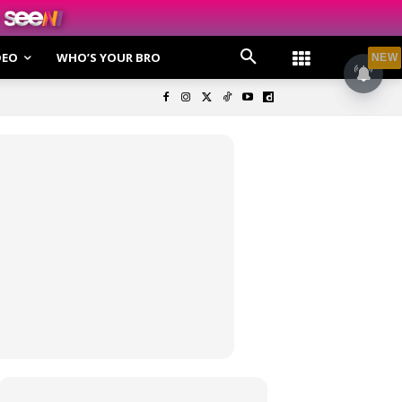
DEO
WHO’S YOUR BRO
NEW
olisi Privasi