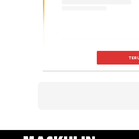
TER
“Saya ni tak sokong mana-mana. Saya tak sok
katanya.