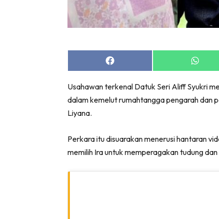
Share
Share
on
on
Facebook
Whats
Usahawan terkenal Datuk Seri Aliff Syukri 
dalam kemelut rumahtangga pengarah dan pel
Liyana.
Perkara itu disuarakan menerusi hantaran v
memilih Ira untuk memperagakan tudung dan