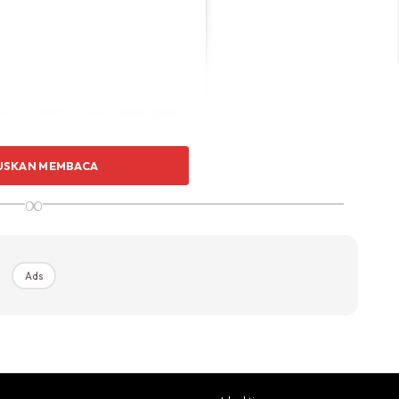
A Post Shared By Aliff Syukri Kamarzaman (@aliffsyukriterlajaklaris)
USKAN MEMBACA
∞
ong Ira dan saya juga tak sokong Puteri Sarah,”
Ads
Ads