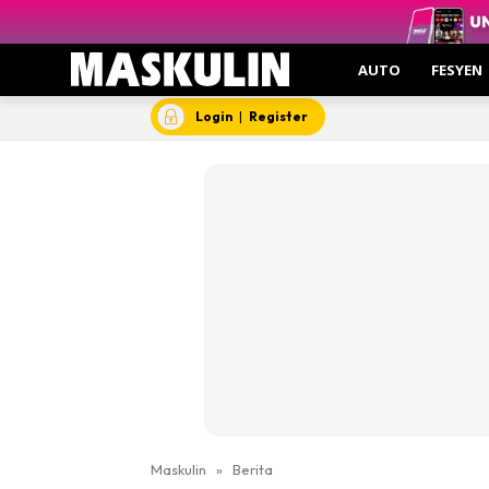
AUTO
FESYEN
Login
|
Register
Maskulin
»
Berita