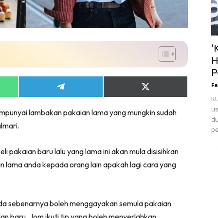
‘
H
P
Fa
Share
Share
on
on
KU
App
Telegram
X
us
mpunyai lambakan pakaian lama yang mungkin sudah
(Twitter)
du
lmari.
pe
i pakaian baru lalu yang lama ini akan mula disisihkan
n lama anda kepada orang lain apakah lagi cara yang
anda sebenarnya boleh menggayakan semula pakaian
n baru. Jom ikuti tip yang boleh menyerlahkan