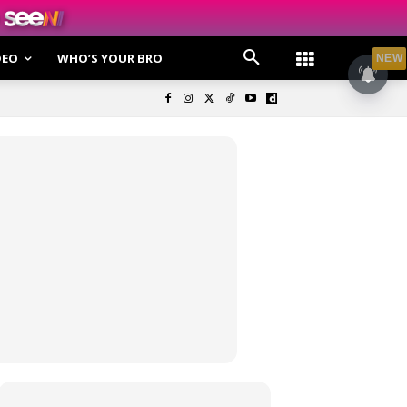
DEO
WHO’S YOUR BRO
NEW
olisi Privasi