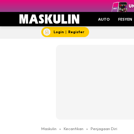
AUTO
FESYEN
Login
|
Register
Maskulin
»
Kecantikan
»
Penjagaan Diri