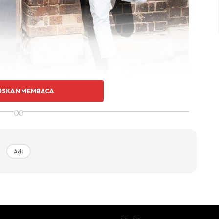
USKAN MEMBACA
∞
bertemakan neutral seperti biru navy, hitam dan kelabu
ersama. Ia umpama suntikan warna yang tidak
 indsutri fesyen.
Ads
Ads