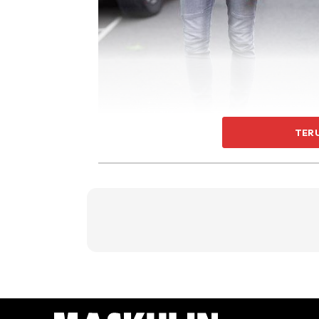
TER
Kita semua milikinya. Pakaian dengan warna 
serta warna bumi cukup senang digayakan b
menyakitkan mata dan sentiasa relevan dalam