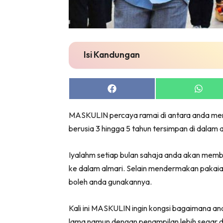
Isi Kandungan
Share
Share
on
on
Facebook
Whats
MASKULIN percaya ramai di antara anda me
berusia 3 hingga 5 tahun tersimpan di dalam a
Iyalahm setiap bulan sahaja anda akan membel
ke dalam almari. Selain mendermakan pakaia
boleh anda gunakannya.
Kali ini MASKULIN ingin kongsi bagaimana 
lama namun dengan penampilan lebih segar da