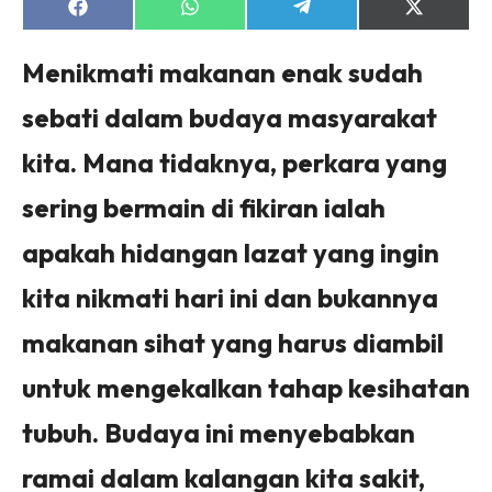
Share
Share
Share
Share
on
on
on
on
Facebook
WhatsApp
Telegram
X
(Twitter)
Menikmati makanan enak sudah
sebati dalam budaya masyarakat
kita. Mana tidaknya, perkara yang
sering bermain di fikiran ialah
apakah hidangan lazat yang ingin
kita nikmati hari ini dan bukannya
makanan sihat yang harus diambil
untuk mengekalkan tahap kesihatan
tubuh. Budaya ini menyebabkan
ramai dalam kalangan kita sakit,