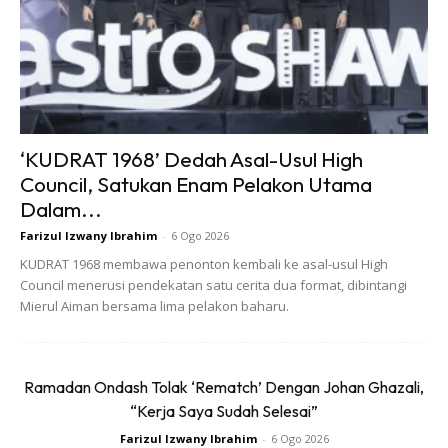
“Biasanya, batu karang terbentuk di
ginjal, tetapi kadang kala ia boleh
beralih atau jatuh dan tersangkut di
dalam saluran buah pinggang
‘KUDRAT 1968’ Dedah Asal-Usul High
Council, Satukan Enam Pelakon Utama
(ureter). Ini akan menyebabkan
Dalam...
buah pinggang tersumbat dan
Farizul Izwany Ibrahim
-
6 Ogo 2026
KUDRAT 1968 membawa penonton kembali ke asal-usul High
rosak.
Council menerusi pendekatan satu cerita dua format, dibintangi
Mierul Aiman bersama lima pelakon baharu.
Menurutnya, batu karang juga adalah unsur kuman yang
boleh menyebabkan masalah kencing kotor, pendarahan
Ramadan Ondash Tolak ‘Rematch’ Dengan Johan Ghazali,
dan pendarahan dalam kencing, malah jika dibiarkan boleh
“Kerja Saya Sudah Selesai”
mengakibatkan maut.
Farizul Izwany Ibrahim
-
6 Ogo 2026