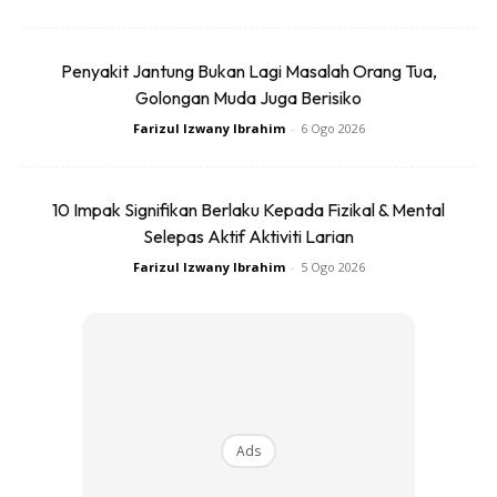
“Meskipun tidak banyak kes kronik yang menyebabkan
kematian, penyakit ini jika dibiarkan berlarutan dalam
Penyakit Jantung Bukan Lagi Masalah Orang Tua,
tempoh yang lama boleh menyumbang kepada penyakit
Golongan Muda Juga Berisiko
kritikal lain seperti kanser prostat sekali gus meningkatkan
Farizul Izwany Ibrahim
-
6 Ogo 2026
risiko kes kematian.
10 Impak Signifikan Berlaku Kepada Fizikal & Mental
Selepas Aktif Aktiviti Larian
Farizul Izwany Ibrahim
-
5 Ogo 2026
Ads