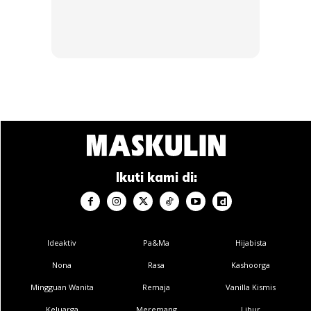
Lebih ramai pesakit lelaki
Tambahnya, masalah batu karang lebih
mudah menyerang lelaki berbanding wanita
kerana beberapa faktor, terutamanya
gaya hidup tidak sihat yang menyumbang
kepada masalah ini.
Ikuti kami di:
Fakta itu dibuktikan menerusi kajian global
yang melaporkan tiga orang lelaki bagi
Ideaktiv
Pa&Ma
Hijabista
setiap seorang wanita mempunyai masalah
Nona
Rasa
Kashoorga
batu karang disebabkan gaya hidup.
Mingguan Wanita
Remaja
Vanilla Kismis
Keluarga
Meremang
Libur