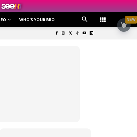
DEO
WHO’S YOUR BRO
NEW
olisi Privasi