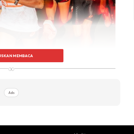
USKAN MEMBACA
∞
Ads
n: Kenapa Strategi Ini Berkesan
ntara segmen larian dan segmen berjalan mengikut
t lari diikuti 1 minit berjalan). Pendekatan ini adalah alat