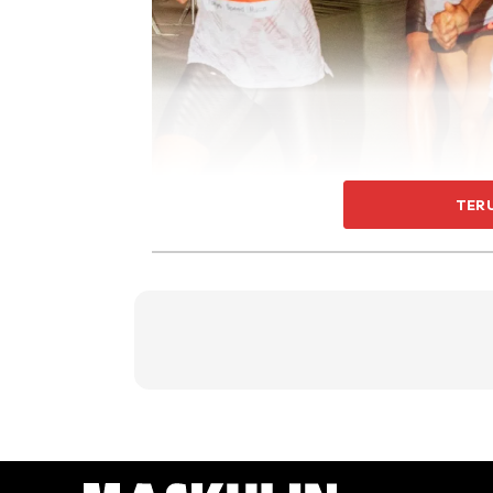
TER
Sudut Pandangan Kecergasa
Strategi lari-berjalan melibatkan menukar a
nisbah yang telah ditetapkan (contohnya, 4 mini