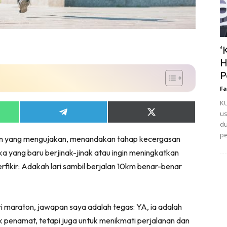
‘
H
P
Fa
KU
us
Share
Share
on
on
du
App
Telegram
X
pe
ian yang mengujakan, menandakan tahap kecergasan
(Twitter)
ka yang baru berjinak-jinak atau ingin meningkatkan
erfikir: Adakah lari sambil berjalan 10km benar-benar
 maraton, jawapan saya adalah tegas: YA, ia adalah
 penamat, tetapi juga untuk menikmati perjalanan dan