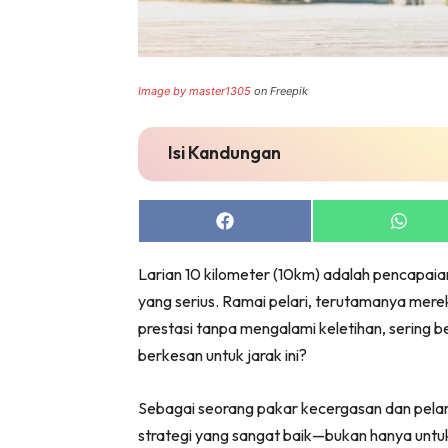
Image by master1305
on Freepik
Isi Kandungan
Share
Share
on
on
Facebook
Whats
Larian 10 kilometer (10km) adalah pencapa
yang serius. Ramai pelari, terutamanya mere
prestasi tanpa mengalami keletihan, sering b
berkesan untuk jarak ini?
Sebagai seorang pakar kecergasan dan pelari
strategi yang sangat baik—bukan hanya untuk