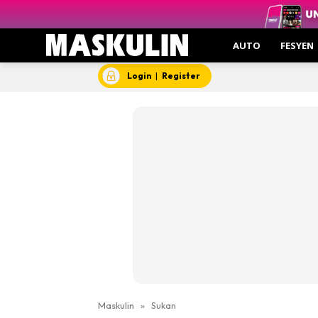
AUTO
FESYEN
Login
|
Register
Maskulin
»
Sukan