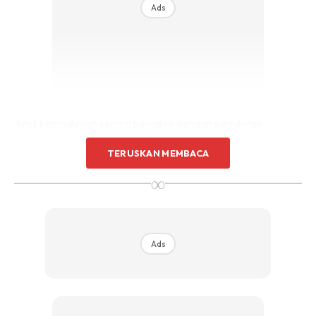
Ads
Arus kemodenan seiring berjalan dengan pemikiran
manusia yang berubah mengikut zaman.
TERUSKAN MEMBACA
∞
Tiada lagi pink diwajibkan untuk perempuan dan hitam
diwajibkan dengan lelaki.
Sesiapa sahaja boleh menggunakan sebarang warna selagi
Ads
ianya tidak melanggar batas agama dan manusia.
Dunia urban untuk lelaki metroseksual. Dan jangan salah
anggap dengan seksualiti lelaki metroseksual hanya kerana