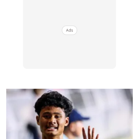
mementingkan imej dan gaya.
Ads
Ads
3. Pink itu Maskulin
Keberanian seorang lelaki itu mengenakan warna pink itu
sendiri sudah menunjukkan kejantanannya.