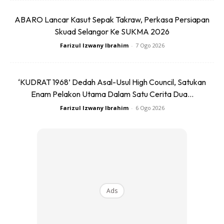
Apa guna maksud maskulin itu sendiri yang cukup
ABARO Lancar Kasut Sepak Takraw, Perkasa Persiapan
mendalam, ke
MAS
,
KU
aliti dan tu
LIN
jika tidak
Skuad Selangor Ke SUKMA 2026
dipergunakan.
Farizul Izwany Ibrahim
-
7 Ogo 2026
Anda mungkin berminat dengan
‘KUDRAT 1968’ Dedah Asal-Usul High Council, Satukan
Enam Pelakon Utama Dalam Satu Cerita Dua...
Farizul Izwany Ibrahim
-
6 Ogo 2026
SHOPEE MY
SHOPEE MY
CENDAWAN RANGUP BY
[500g – 1kg] Frozen Halal
Ads
HERO CHEF
Dimsum / Dimsum Sejuk
B...
RM14.6
RM24
RM14.6
RM49