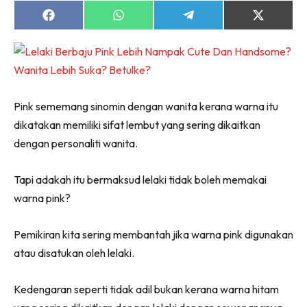
Share
Share
Share
Share
on
on
on
on
Facebook
WhatsApp
Telegram
X
(Twitter)
Pink sememang sinomin dengan wanita kerana warna itu
dikatakan memiliki sifat lembut yang sering dikaitkan
dengan personaliti wanita.
Tapi adakah itu bermaksud lelaki tidak boleh memakai
warna pink?
Pemikiran kita sering membantah jika warna pink digunakan
atau disatukan oleh lelaki.
Kedengaran seperti tidak adil bukan kerana warna hitam