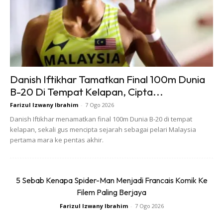
Keyakinan yang tinggi tanpa mempedulikan soal lain patut
dijadikan contoh untuk lelaki di luar sana mendapat
keyakinan yang tinggi.
Kenapa perlu takut bergaya asalkan sudah suka.
Danish Iftikhar Tamatkan Final 100m Dunia
B-20 Di Tempat Kelapan, Cipta...
Farizul Izwany Ibrahim
-
7 Ogo 2026
Danish Iftikhar menamatkan final 100m Dunia B-20 di tempat
kelapan, sekali gus mencipta sejarah sebagai pelari Malaysia
pertama mara ke pentas akhir.
Ads
5 Sebab Kenapa Spider-Man Menjadi Francais Komik Ke
Filem Paling Berjaya
Farizul Izwany Ibrahim
-
7 Ogo 2026