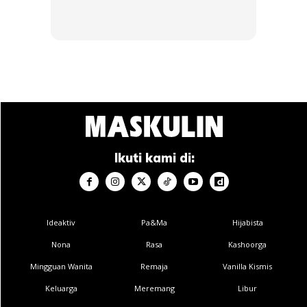
Buy Now
Buy Now
1
/
5
❮
❯
Disini kami juga ingin kongsikan beberapa keping gambar
lelaki menggayakan warna pink.
Okay je kan?
Ikuti kami di:
Ideaktiv
Pa&Ma
Hijabista
Nona
Rasa
Kashoorga
Mingguan Wanita
Remaja
Vanilla Kismis
Keluarga
Meremang
Libur