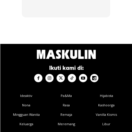
“Setiap manusia melakukan kesilapan, mereka bertiga ini
telah meruntuhkan ego mereka dengan mengaku silap
mereka. Namun orang ramai di luar sana masih tidak
boleh menerima. Bila sudah meminta maaf, dikatakan
pula terpaksa, walhal memohon maaf secara terbuka
bukan suatu perkara yang mudah untuk seorang
Ikuti kami di:
manusia”
Ideaktiv
Pa&Ma
Hijabista
Nona
Rasa
Kashoorga
Mingguan Wanita
Remaja
Vanilla Kismis
Keluarga
Meremang
Libur