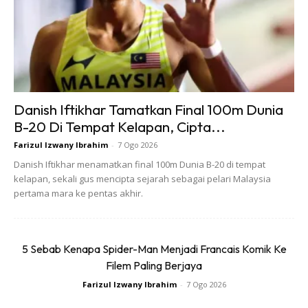
“Masyarakat dahulunya tidak dapat menerima golongan
seperti ini. saya teraksa harungi kekecaman di sekolah
walaupun saya berpakaian lelaki, tapi kerana saya
lembut, mereka mengusik saya. Hari ini ramai yang sudah
mula menerima golongan lembut ini, walaupun ia sukar.
Danish Iftikhar Tamatkan Final 100m Dunia
Tapi disebabkan korang yang berpewatakan bergini
B-20 Di Tempat Kelapan, Cipta...
menjadikan masyarakat lebih kecam dan terus
Farizul Izwany Ibrahim
-
7 Ogo 2026
menghukum orang seperti kita”
Danish Iftikhar menamatkan final 100m Dunia B-20 di tempat
kelapan, sekali gus mencipta sejarah sebagai pelari Malaysia
pertama mara ke pentas akhir.
5 Sebab Kenapa Spider-Man Menjadi Francais Komik Ke
Filem Paling Berjaya
Farizul Izwany Ibrahim
-
7 Ogo 2026