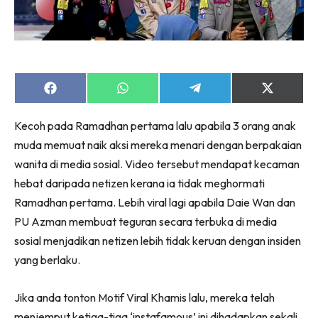
Share
Share
Share
Share
on
on
on
on
Facebook
WhatsApp
Telegram
X
Kecoh pada Ramadhan pertama lalu apabila 3 orang anak
(Twitter)
muda memuat naik aksi mereka menari dengan berpakaian
wanita di media sosial. Video tersebut mendapat kecaman
hebat daripada netizen kerana ia tidak meghormati
Ramadhan pertama. Lebih viral lagi apabila Daie Wan dan
PU Azman membuat teguran secara terbuka di media
sosial menjadikan netizen lebih tidak keruan dengan insiden
yang berlaku.
Jika anda tonton Motif Viral Khamis lalu, mereka telah
menjemput ketiga-tiga ‘instafamous’ ini dihadapkan sekali