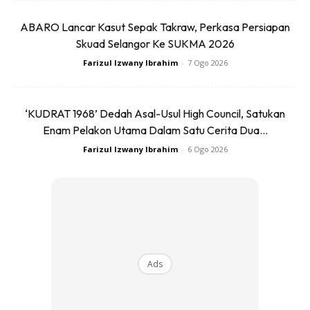
ABARO Lancar Kasut Sepak Takraw, Perkasa Persiapan
Skuad Selangor Ke SUKMA 2026
Dalam episode Motif Viral yang tidak mengandungi ciri-ciri
Farizul Izwany Ibrahim
-
7 Ogo 2026
lawak seperti kebiasaan ini turut mengambil pandangan
dan teguran dari PU Azman yang menekankan sikap
netizen yang tidak puas melaha, tindak tanduk selebriti
‘KUDRAT 1968’ Dedah Asal-Usul High Council, Satukan
mahupun insta famous.
Enam Pelakon Utama Dalam Satu Cerita Dua...
Farizul Izwany Ibrahim
-
6 Ogo 2026
Ads
Ads