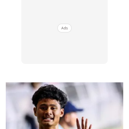
Ads
Ads
Masyarakat tidak dapat
menerima
Akui bahawa dirinya dahulu sukar untuk menerima
perwatakannya yang lembut, Haze melahirkan rasa
kecewa terhadap Faiz Roslan dan rakan-rakannya.