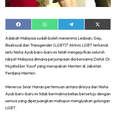
Share
Share
Share
Share
on
on
on
on
Facebook
WhatsApp
Telegram
X
Adakah Malaysia sudah boleh menerima Lesbian, Gay,
(Twitter)
Biseksual dan Transgender (LGBT)? Aktivis LGBT terkenal
iaitu Nisha Ayub baru-baru ini telah mengejutkan seluruh
rakyat Malaysia dimana perjumpaan dia bersama Datuk Dr.
Mujahid bin Yusof yang merupakan Menteri di Jabatan
Perdana Menteri.
Menerusi Sinar Harian pertemuan antara dirinya dan Nisha
Ayub baru-baru ini tidak bermakna beliau bersetuju dengan
semua yang diperjuangkan mahupun mengiyakan golongan
LGBT.