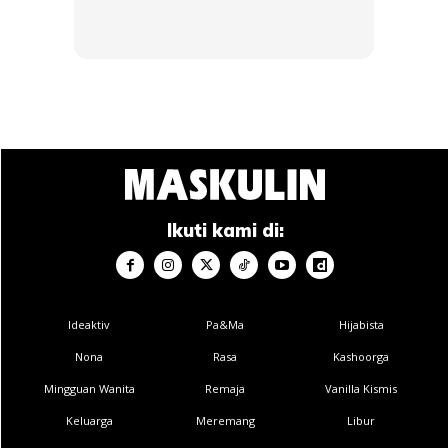
Ikuti kami di:
Anda mungkin berminat dengan
Ideaktiv
Pa&Ma
Hijabista
Nona
Rasa
Kashoorga
Mingguan Wanita
Remaja
Vanilla Kismis
Keluarga
Meremang
Libur