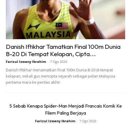
Danish Iftikhar Tamatkan Final 100m Dunia
Ads
B-20 Di Tempat Kelapan, Cipta...
Farizul Izwany Ibrahim
-
7 Ogo 2026
Danish Iftikhar menamatkan final 100m Dunia B-20 di tempat
kelapan, sekali gus mencipta sejarah sebagai pelari Malaysia
pertama mara ke pentas akhir.
Ini pendapat PU Azman berkenaan perihal ini.
5 Sebab Kenapa Spider-Man Menjadi Francais Komik Ke
“Membenarkan Transgender ataupun mak nyah masuk ke
Filem Paling Berjaya
dalam tandas wanita itu bertentangan dengan norma-
Farizul Izwany Ibrahim
-
7 Ogo 2026
norma ataupun adab tatasusila fitrah manusia. Tak boleh