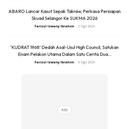
lah. Akan mendatangkan fitnah. Sebab yang masuk itu itu
ABARO Lancar Kasut Sepak Takraw, Perkasa Persiapan
lelaki tulen. Lelaki sejati. Masuk tandas perempuan akan
Skuad Selangor Ke SUKMA 2026
memperlihatkan aurat perempuan, walaupun bentuk badan
Farizul Izwany Ibrahim
-
7 Ogo 2026
lelaki itu sudah seperti wanita.”
‘KUDRAT 1968’ Dedah Asal-Usul High Council, Satukan
Enam Pelakon Utama Dalam Satu Cerita Dua...
Farizul Izwany Ibrahim
-
6 Ogo 2026
Ads
Ads