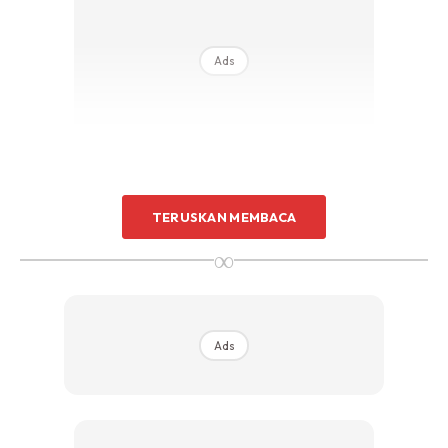
Ads
TERUSKAN MEMBACA
∞
Ini pula komen netizen
Ads