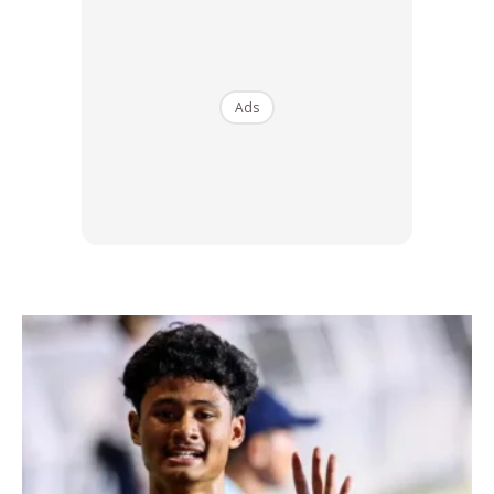
Untuk mengelakkan diri kita daripada tergelincir dalam
situasi-situasi ngeri seperti yang disebutkan di atas, penting
untuk kita faham tentang 9 formula mencipta landasan
kejayaan dalam perniagaan.
Ads
Khususnya untuk bakal usahawan dan usahawan yang baru
mula bertapak. 9 formula ini dapat membantu kita untuk
mengubah rentak perniagaan serta merta.’