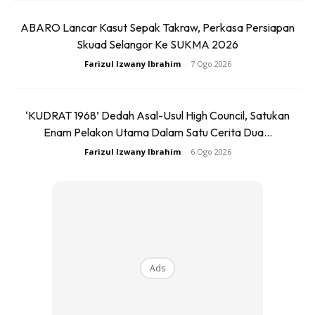
Ads
ABARO Lancar Kasut Sepak Takraw, Perkasa Persiapan
Skuad Selangor Ke SUKMA 2026
Farizul Izwany Ibrahim
-
7 Ogo 2026
‘KUDRAT 1968’ Dedah Asal-Usul High Council, Satukan
Kebanyakan mereka yang berjaya dalam perniagaan,
Enam Pelakon Utama Dalam Satu Cerita Dua...
terdiri daripada golongan yang mempunyai matlamat yang
Farizul Izwany Ibrahim
-
6 Ogo 2026
jelas. Dalam masa sama, matlamat peribadi yang jelas juga
biasanya menyebabkan kita terpaksa berjaya.
Contohnya dalam kes kejayaan pelabur bertaraf bilionair,
iaitu Warren Buffett. Sejak 35 tahun dahulu, beliau memang
mempunyai minat yang dalam terhadap produk-produk
Ads
baru, yang ada dalam pasaran.
Secara tidak langsung, mendorongnya untuk membeli