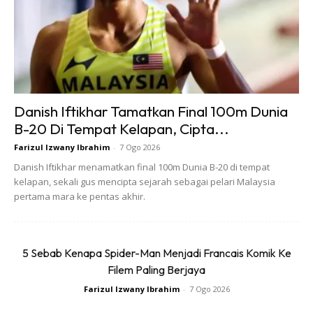
1-Matlamat Perniagaan & Peribadi
yang Jelas
Sebelum berniaga, fahami dan jelas tentang sebab utama
Danish Iftikhar Tamatkan Final 100m Dunia
kita memulakan perniagaan. Kenapa kita memilih untuk
B-20 Di Tempat Kelapan, Cipta...
berniaga? Apakah matlamat yang ingin kita kecapi
Farizul Izwany Ibrahim
-
7 Ogo 2026
daripada perniagaan? Apakah impian kita? Ini kerana,
Danish Iftikhar menamatkan final 100m Dunia B-20 di tempat
perniagaan sebenarnya bertindak sebagai alat. Matlamat,
kelapan, sekali gus mencipta sejarah sebagai pelari Malaysia
impian dan sebab kita adalah faktor pemangkin kejayaan
pertama mara ke pentas akhir.
dalam perniagaan.
5 Sebab Kenapa Spider-Man Menjadi Francais Komik Ke
Filem Paling Berjaya
Farizul Izwany Ibrahim
-
7 Ogo 2026