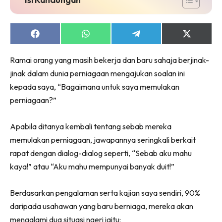
Share
Share
Share
Share
on
on
on
on
Facebook
WhatsApp
Telegram
X
Ramai orang yang masih bekerja dan baru sahaja berjinak-
(Twitter)
jinak dalam dunia perniagaan mengajukan soalan ini
kepada saya, “Bagaimana untuk saya memulakan
perniagaan?”
Apabila ditanya kembali tentang sebab mereka
memulakan perniagaan, jawapannya seringkali berkait
rapat dengan dialog-dialog seperti, “Sebab aku mahu
kaya!” atau “Aku mahu mempunyai banyak duit!”
Berdasarkan pengalaman serta kajian saya sendiri, 90%
daripada usahawan yang baru berniaga, mereka akan
mengalami dua situasi ngeri iaitu: