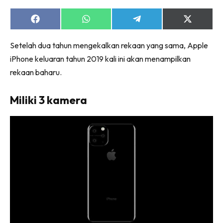
Share
Share
Share
Share
on
on
on
on
Facebook
WhatsApp
Telegram
X
Setelah dua tahun mengekalkan rekaan yang sama, Apple
(Twitter)
iPhone keluaran tahun 2019 kali ini akan menampilkan
rekaan baharu.
Miliki 3 kamera