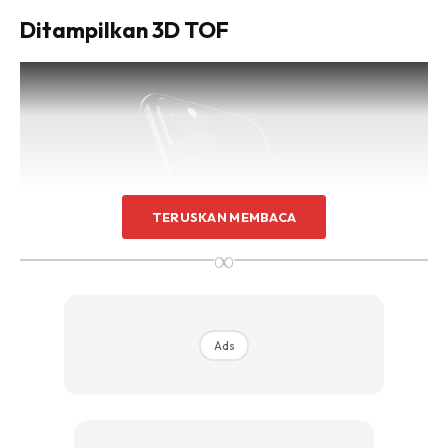
Ditampilkan 3D TOF
TERUSKAN MEMBACA
∞
Sumber : Twitter @OnLeaks
Ads
Difahamkan, kamera ketiga yang dilengkapi pada iPhone
kali ini adalah 3D TOF kerana pernah timbul ura-ura suatu
masa dahulu, Apple membangunkan sensor 3D.