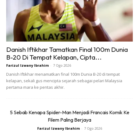
Sumber : Twitter @OnLeaks
Danish Iftikhar Tamatkan Final 100m Dunia
B-20 Di Tempat Kelapan, Cipta...
Walaupun belum mengetahui apakah nama rasmi bagi
Farizul Izwany Ibrahim
-
7 Ogo 2026
model terbaharu Apple iPhone ini, ia dijangka bakal
Danish Iftikhar menamatkan final 100m Dunia B-20 di tempat
diperkenalkan kepada orang ramai September ini.
kelapan, sekali gus mencipta sejarah sebagai pelari Malaysia
pertama mara ke pentas akhir.
5 Sebab Kenapa Spider-Man Menjadi Francais Komik Ke
Filem Paling Berjaya
Farizul Izwany Ibrahim
-
7 Ogo 2026
Ads