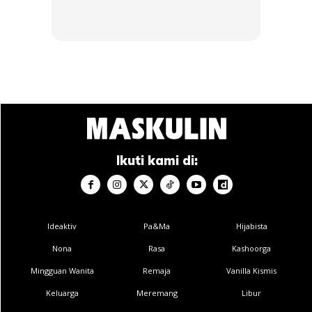
SHOPEE MY
SHOPEE MY
CENDAWAN RANGUP BY
[500g – 1kg] Frozen Halal
HERO CHEF
Dimsum / Dimsum Sejuk
B...
RM14.6
RM24
RM14.6
RM49
Buy Now
Buy Now
1
/
5
❮
❯
Ikuti kami di:
Ideaktiv
Pa&Ma
Hijabista
Dapatkan cerita, perkongsian dan info menarik. Free jer!
Nona
Rasa
Kashoorga
Mingguan Wanita
Remaja
Vanilla Kismis
Keluarga
Meremang
Libur