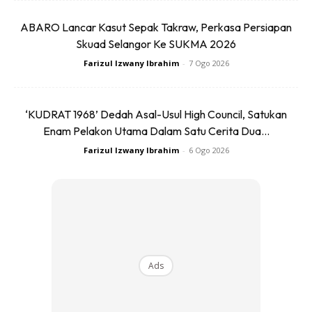
ABARO Lancar Kasut Sepak Takraw, Perkasa Persiapan
Skuad Selangor Ke SUKMA 2026
Farizul Izwany Ibrahim
-
7 Ogo 2026
Pastinya lebih banyak kejutan selain perubahan terbaru
yang bakal diketahui menjelang pelancaran rasmi dan
‘KUDRAT 1968’ Dedah Asal-Usul High Council, Satukan
Enam Pelakon Utama Dalam Satu Cerita Dua...
sebagai pengguna, mari kita sama-sama nantikan!
Farizul Izwany Ibrahim
-
6 Ogo 2026
Anda mungkin berminat dengan
Ads