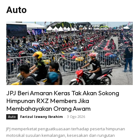
Auto
JPJ Beri Amaran Keras Tak Akan Sokong
Himpunan RXZ Members Jika
Membahayakan Orang Awam
Farizul Izwany Ibrahim
-
3 Ogo 2026
Auto
JPJ memperketat penguatkuasaan terhadap peserta himpunan
motosikal susulan kemalangan, kesesakan dan rungutan