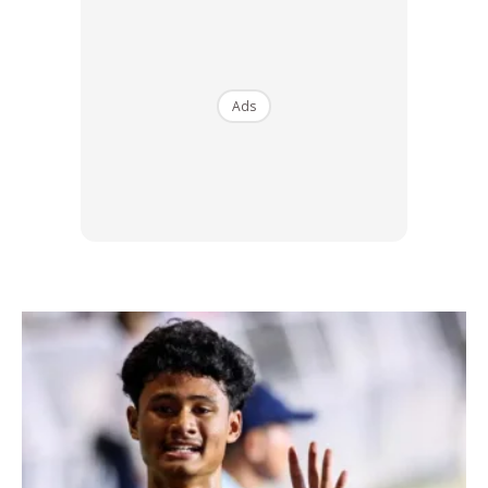
Ads
Ads
Berikut MASKULIN kongsikan beberapa step untuk
melakukan senaman crunch dengan baik. Jom ayuh kita
bersenam!