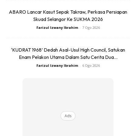
Latihan ini sangat baik untuk otot perut anda dan anda
ABARO Lancar Kasut Sepak Takraw, Perkasa Persiapan
boleh mulakan dengan melakukan langkah mudah ini
Skuad Selangor Ke SUKMA 2026
sepuluh kali sebagai pemula.
Farizul Izwany Ibrahim
-
7 Ogo 2026
‘KUDRAT 1968’ Dedah Asal-Usul High Council, Satukan
Enam Pelakon Utama Dalam Satu Cerita Dua...
Farizul Izwany Ibrahim
-
6 Ogo 2026
Man photo created by freepik – www.freepik.com
Ads
Anda boleh teruskan untuk mencuba Twist Crunches di