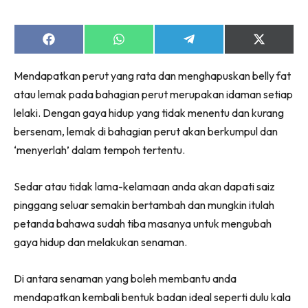
Share
Share
Share
Share
on
on
on
on
Facebook
WhatsApp
Telegram
X
Mendapatkan perut yang rata dan menghapuskan belly fat
(Twitter)
atau lemak pada bahagian perut merupakan idaman setiap
lelaki. Dengan gaya hidup yang tidak menentu dan kurang
bersenam, lemak di bahagian perut akan berkumpul dan
‘menyerlah’ dalam tempoh tertentu.
Sedar atau tidak lama-kelamaan anda akan dapati saiz
pinggang seluar semakin bertambah dan mungkin itulah
petanda bahawa sudah tiba masanya untuk mengubah
gaya hidup dan melakukan senaman.
Di antara senaman yang boleh membantu anda
mendapatkan kembali bentuk badan ideal seperti dulu kala