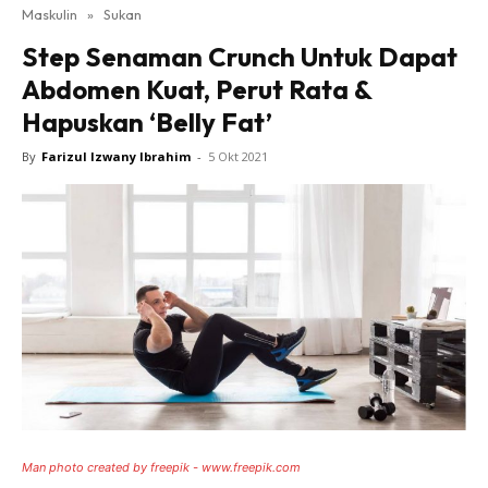
Maskulin
»
Sukan
Step Senaman Crunch Untuk Dapat
Abdomen Kuat, Perut Rata &
Hapuskan ‘Belly Fat’
By
Farizul Izwany Ibrahim
-
5 Okt 2021
Man photo created by freepik - www.freepik.com