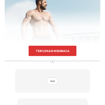
TERUSKAN MEMBACA
City photo created by master1305 – www.freepik.com
∞
Bahagian teras badan anda bukan hanya pada abdomen
tetapi ia meliputi otot di bahagian tepi perut, pelvis,
bahagian atas punggung dan juga pinggang. Kesemua otot
Ads
ini membantu anda untuk mendapatkan tubuh badan yang
mantap dan stabil.