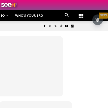
DEO
WHO’S YOUR BRO
NEW
olisi Privasi