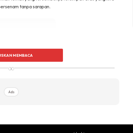
 bersenam tanpa sarapan.
USKAN MEMBACA
Ads
∞
Ads
ak tersembunyi, terselit dan yang berada di celah-
 sebagai bahan bakar yang akan memberikan kita tenaga