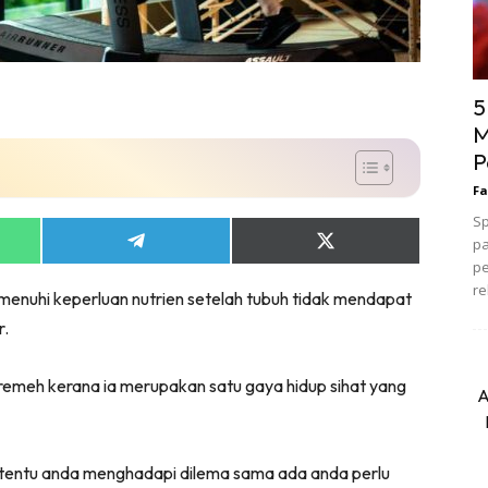
5
M
P
Fa
Sp
pa
Share
Share
on
on
pe
App
Telegram
X
re
enuhi keperluan nutrien setelah tubuh tidak mendapat
(Twitter)
r.
remeh kerana ia merupakan satu gaya hidup sihat yang
A
 tentu anda menghadapi dilema sama ada anda perlu