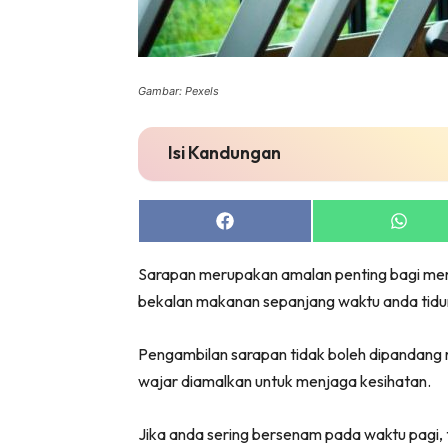
Gambar: Pexels
Isi Kandungan
Share
Share
on
on
Facebook
Whats
Sarapan merupakan amalan penting bagi mem
bekalan makanan sepanjang waktu anda tidu
Pengambilan sarapan tidak boleh dipandang 
wajar diamalkan untuk menjaga kesihatan.
Jika anda sering bersenam pada waktu pagi,