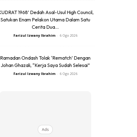
KUDRAT 1968’ Dedah Asal-Usul High Council,
Satukan Enam Pelakon Utama Dalam Satu
Cerita Dua...
Farizul Izwany Ibrahim
-
6 Ogo 2026
Ramadan Ondash Tolak ‘Rematch’ Dengan
Johan Ghazali, “Kerja Saya Sudah Selesai”
Farizul Izwany Ibrahim
-
6 Ogo 2026
Ads