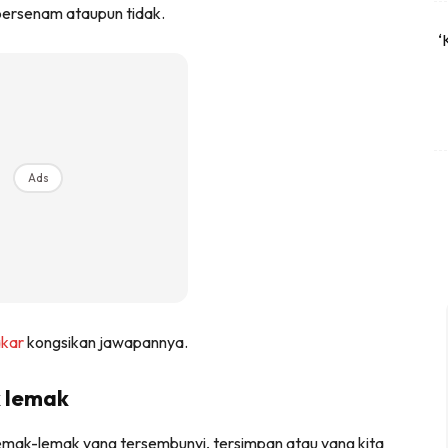
bersenam ataupun tidak.
‘
Ads
akar
kongsikan jawapannya.
k lemak
lemak-lemak yang tersembunyi, tersimpan atau yang kita