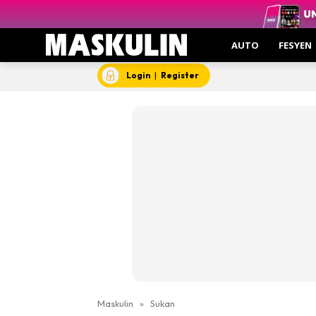
AUTO
FESYEN
Login
|
Register
Maskulin
»
Sukan