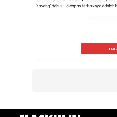
‘sayang’ dahulu, jawapan terbaiknya adalah
TER
Kenapa?
Sebabnya, badan akan menggunakan lemak-lem
celah tempat yang kita tidak mahu lihat itu