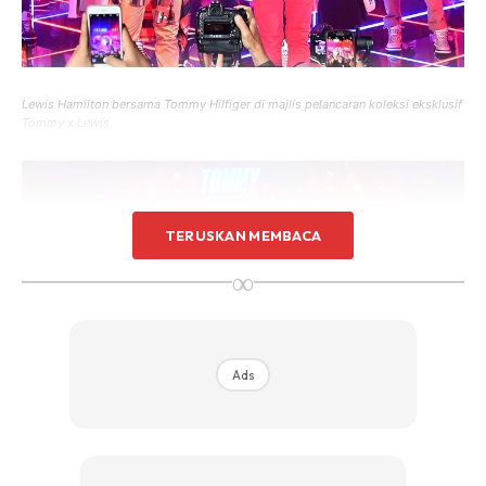
Lewis Hamilton bersama Tommy Hilfiger di majlis pelancaran koleksi eksklusif
Tommy x Lewis.
TERUSKAN MEMBACA
∞
Ads
BACA: WARDROBE Tampilkan Capsule Collection
2019, Seleksi Sut Gaya Gentlemen Sofistikated