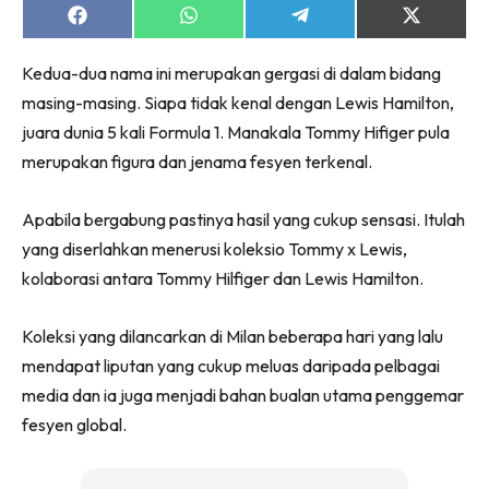
Share
Share
Share
Share
on
on
on
on
Facebook
WhatsApp
Telegram
X
Kedua-dua nama ini merupakan gergasi di dalam bidang
(Twitter)
masing-masing. Siapa tidak kenal dengan Lewis Hamilton,
juara dunia 5 kali Formula 1. Manakala Tommy Hifiger pula
merupakan figura dan jenama fesyen terkenal.
Apabila bergabung pastinya hasil yang cukup sensasi. Itulah
yang diserlahkan menerusi koleksio Tommy x Lewis,
kolaborasi antara Tommy Hilfiger dan Lewis Hamilton.
Koleksi yang dilancarkan di Milan beberapa hari yang lalu
mendapat liputan yang cukup meluas daripada pelbagai
media dan ia juga menjadi bahan bualan utama penggemar
fesyen global.