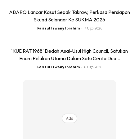
ABARO Lancar Kasut Sepak Takraw, Perkasa Persiapan
SHOPEE MY
SHOPEE MY
CENDAWAN RANGUP BY
[500g – 1kg] Frozen Halal
Skuad Selangor Ke SUKMA 2026
HERO CHEF
Dimsum / Dimsum Sejuk
Farizul Izwany Ibrahim
-
7 Ogo 2026
B...
RM14.6
RM24
RM14.6
RM49
‘KUDRAT 1968’ Dedah Asal-Usul High Council, Satukan
Buy Now
Buy Now
Enam Pelakon Utama Dalam Satu Cerita Dua...
Farizul Izwany Ibrahim
-
6 Ogo 2026
1
/
5
❮
❯
Ads
Ads