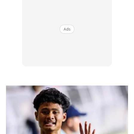
Ads
Ads
Menurut Lewis Hamilton, koleksi Tommy x Lewis pada
musim luruh ini memaparkan pertembungan dua dunia
berbeza – sentuhan gaya fesyen klasik Amerika dari
Tommy Hilfiger dengan gaya streetwear mewah.