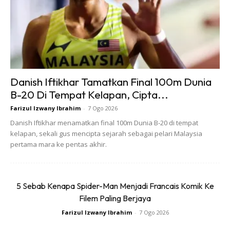
GABUNGAN ELEMEN MODEN
STREETWEAR
“Gabungan dua elemen dari dua dunia berbeza ini menjadi
titik kreatif utama dihasilkan menerusi koleksi ini.
Danish Iftikhar Tamatkan Final 100m Dunia
Kerjasama ini merupakan sebuah lagi projek yang cukup
B-20 Di Tempat Kelapan, Cipta...
mengujakan dan ia tambah gemilang dengan pelancaran di
Farizul Izwany Ibrahim
-
7 Ogo 2026
kota fesyen seperti Milan,” jelas Lewis Hamilton.
Danish Iftikhar menamatkan final 100m Dunia B-20 di tempat
kelapan, sekali gus mencipta sejarah sebagai pelari Malaysia
Anda mungkin berminat dengan
pertama mara ke pentas akhir.
5 Sebab Kenapa Spider-Man Menjadi Francais Komik Ke
Filem Paling Berjaya
Farizul Izwany Ibrahim
-
7 Ogo 2026