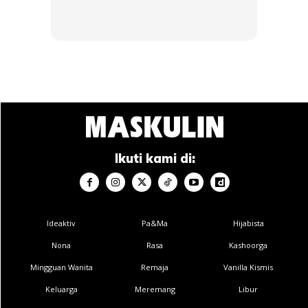
Ikuti kami di:
Ideaktiv
Pa&Ma
Hijabista
Nona
Rasa
Kashoorga
Mingguan Wanita
Remaja
Vanilla Kismis
Keluarga
Meremang
Libur