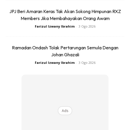
angkat kaki ke atas dan hayunkan kaki secara bersilang
JPJ Beri Amaran Keras Tak Akan Sokong Himpunan RXZ
seperti anda sedang berenang. Pergerakan kaki tidak perlu
Members Jika Membahayakan Orang Awam
terlalu laju atau terlalu perlahan. Lakukan secara
Farizul Izwany Ibrahim
-
3 Ogo 2026
sederhana. Lakukan dalam kiraan 20.
Ramadan Ondash Tolak Pertarungan Semula Dengan
Johan Ghazali
Farizul Izwany Ibrahim
-
3 Ogo 2026
Ads
Ads
4. Cross Crunch