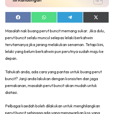
Share
Share
Share
Share
on
on
on
on
Facebook
WhatsApp
Telegram
X
Masalah nak buang perut buncit memang sukar. Jika dulu,
(Twitter)
perut buncit selalu muncul selepas lelaki berkahwin
terutamanya jika jarang melakukan senaman. Tetapi kini,
lelaki yang belum berkahwin pun perutnya sudah maju ke
depan.
Tahukah anda, ada cara yang pantas untuk buang perut
buncit? Janji anda lakukan dengan konsisten dan jaga
pemakanan, masalah perut buncit akan mudah untuk
diatasi.
Pelbagai kaedah boleh dilakukan untuk menghilangkan
perut buncit sehingga ada yang menawarkan kos yang