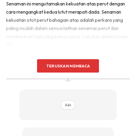
Senaman ini mengutamakan kekuatan atas perut dengan
cara mengangkat kedua lutut merapati dada. Senaman
kekuatan otot perut bahagian atas adalah perkara yang
paling mudah dalam semua latihan senaman perut dan
memberikan hasil yang paling cepat. Lakukan dalam kiraan
20.
2. Crisscross
TERUSKAN MEMBACA
∞
Ads