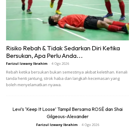
menguatkan otot perut. Lakukan dalam kiraan 20.
3. Flutter Kicks
Risiko Rebah & Tidak Sedarkan Diri Ketika
Bersukan, Apa Perlu Anda...
Farizul Izwany Ibrahim
-
4 Ogo 2026
Rebah ketika bersukan bukan semestinya akibat keletihan. Kenali
tanda henti jantung, strok haba dan langkah kecemasan yang
boleh menyelamatkan nyawa.
Levi’s ‘Keep It Loose’ Tampil Bersama ROSÉ dan Shai
Gilgeous-Alexander
Farizul Izwany Ibrahim
-
4 Ogo 2026
Senaman ini mengutamakan kekuatan seluruh otot perut. Ia
hampir sama dengan senaman crisscross. Cuma kali ini