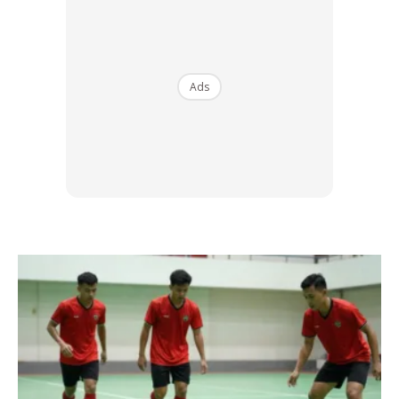
Ads
Ads
Luruskan kaki ke hadapan dan angkat sedikit. Kemudian
kedua belah kaki digerakkan ke atas ke bawah secara
bersilang sambil kepala ditinggikan sedikit. Ia dapat
menghilangkan lemak pada bahagian tengah perut dan