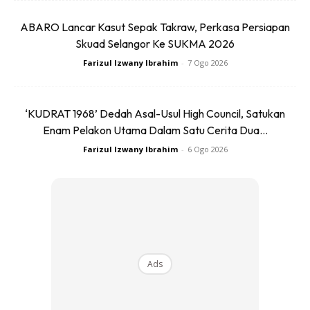
minum 8 hingga 12 gelas air sehari kerana dengan meminum
air cukup, anda sebenarnya dapat mengeluarkan toksin
ABARO Lancar Kasut Sepak Takraw, Perkasa Persiapan
Skuad Selangor Ke SUKMA 2026
daripada badan.
Farizul Izwany Ibrahim
-
7 Ogo 2026
BACA:
Patutlah Wajah Awet Mudah & Badan Sihat,
Rupanya Rajin Minum Air Selepas Bangun Tidur!
‘KUDRAT 1968’ Dedah Asal-Usul High Council, Satukan
Enam Pelakon Utama Dalam Satu Cerita Dua...
3. Paksa lengan untuk bersenam
Farizul Izwany Ibrahim
-
6 Ogo 2026
Ads