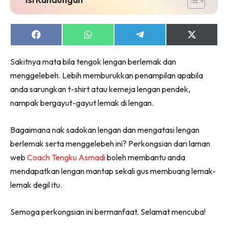
Share
Share
Share
Share
on
on
on
on
Facebook
WhatsApp
Telegram
X
Sakitnya mata bila tengok lengan berlemak dan
(Twitter)
menggelebeh. Lebih memburukkan penampilan apabila
anda sarungkan t-shirt atau kemeja lengan pendek,
nampak bergayut-gayut lemak di lengan.
Bagaimana nak sadokan lengan dan mengatasi lengan
berlemak serta menggelebeh ini? Perkongsian dari laman
web
Coach Tengku Asmadi
boleh membantu anda
mendapatkan lengan mantap sekali gus membuang lemak-
lemak degil itu.
Semoga perkongsian ini bermanfaat. Selamat mencuba!