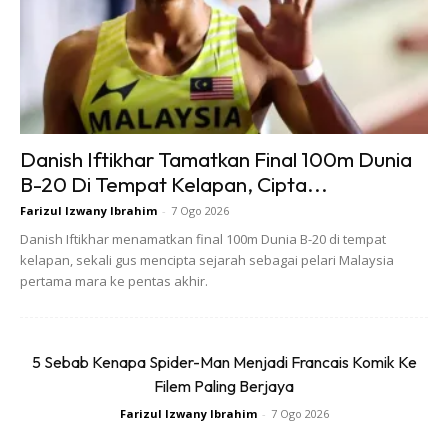
Danish Iftikhar Tamatkan Final 100m Dunia
B-20 Di Tempat Kelapan, Cipta...
Ads
Farizul Izwany Ibrahim
-
7 Ogo 2026
Danish Iftikhar menamatkan final 100m Dunia B-20 di tempat
kelapan, sekali gus mencipta sejarah sebagai pelari Malaysia
pertama mara ke pentas akhir.
Tahukah anda bahawa 70% bahagian lengan adalah terdiri
5 Sebab Kenapa Spider-Man Menjadi Francais Komik Ke
daripada air? Dan selebihnya adalah otot. Jika anda mahu
Filem Paling Berjaya
mengurangkan lemak di lengan, anda harus tahu mengawal
Farizul Izwany Ibrahim
-
7 Ogo 2026
kadar pengambilan air dan hidrasi badan anda. Anda harus