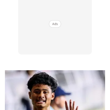
Mengurangkan lemak di lengan sebenarnya lebih mudah
berbanding di bahagian badan yang lain seperti perut dan
pinggul. Amalkan diet sihat okay?
Ads
BACA:
Untungnya Jadi Lelaki, Anda Mudah Kurus
Sebab Metabolisme Lebih Tinggi & Kalori Cepat
Terbakar!
2. Hidrasi