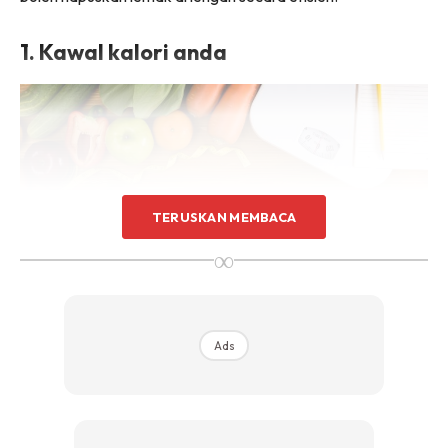
1. Kawal kalori anda
TERUSKAN MEMBACA
∞
Ads
Untuk mengecilkan lengan, anda harus tahu saiz
pengambilan kalori yang sepatutnya. Cuba kira kuantiti
kalori yang anda ambil. Bagaimanapun, fokus kepada kualiti
makanan dan bukannya kepada kuantiti makanan.